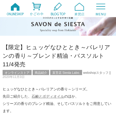
【限定】ヒュッゲなひととき～バレリア
ンの香り～ブレンド精油・バスソルト
11/4発売
|
オンラインストア
商品紹介
直営店 Siesta Labo.
webshopスタッフ
2020年11月3日
ヒュッゲなひととき～バレリアンの香り～シリーズ。
先日ご紹介した、
石鹸とボディオイル
のほか、
シリーズの香りのブレンド精油、そしてバスソルトをご用意してい
ます。