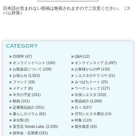
日本語が含まれない投稿は無視されますのでご注意ください。（ス
パム対策）
CATEGORY
20周年
(47)
Q&A
(12)
オンラインイベント
(100)
オンラインストア
(1,497)
お取扱店について
(108)
お客様からの声
(130)
お知らせ
(1,922)
シエスタのテラコヤ
(21)
ファンド
(28)
みつばちトート
(25)
メディア
(6)
ワークショップ
(127)
今月の予定
(161)
出張シエスタ
(310)
動画
(101)
商品紹介
(2,008)
定番商品紹介
(351)
日々
(537)
暮らしのコラム
(82)
月刊シエスタ通信
(14)
未分類
(2)
特集
(110)
直営店 Siesta Labo.
(2,035)
製作風景
(43)
頒布会・定期便
(191)