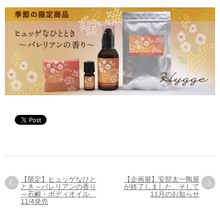
【限定】ヒュッゲなひと
【企画展】安部太一陶展
とき～バレリアンの香り
が終了しました。そして
～石鹸・ボディオイル
11月のお知らせ
11/4発売