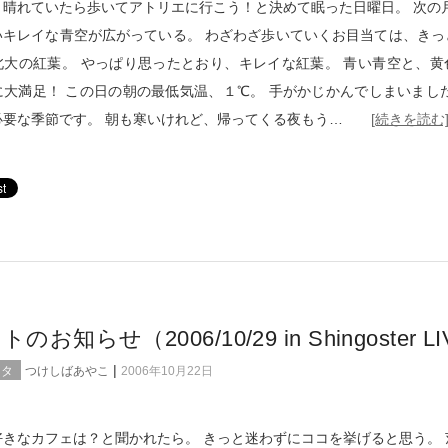
、晴れていたら歩いてアトリエに行こう！と決めて眠った日曜日。 次の月
いキレイな青空が広がっている。 わざわざ歩いていくお目当ては、きっ
北大の紅葉。 やっぱり思ったとおり、キレイな紅葉。 青い青空と、黄
に大満足！ この日の朝の最低気温、１℃。 手がかじかんでしまいました
必要な季節です。 朝も寒いけれど、帰ってくる夜もう…
[続きを読む
のお知らせ（2006/10/29 in Shingoster LI
|
スタ
つけしばあやこ
2006年10月22日
好きなカフェは？と聞かれたら。 きっと迷わずにココを挙げると思う。 