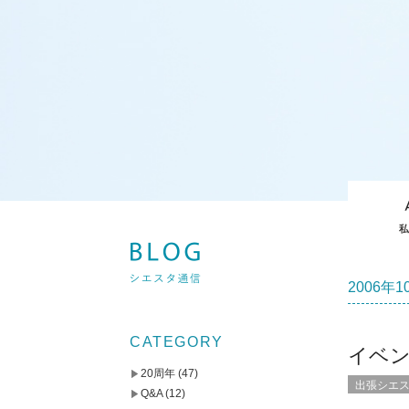
2006年
CATEGORY
イベ
20周年
(47)
出張シエ
Q&A
(12)