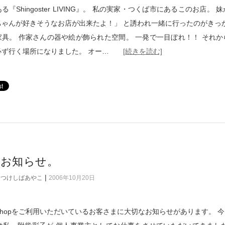
る『Shingoster LIVING』。 私の実家・つくば市にあるこのお店。 
ちゃんが好きそうなお店が出来たよ！」 と誘われ一緒に行ったのがきっか
家具。 作家さんの器や絵が飾られた空間。 一発で一目ぼれ！！ それか
必ず行く場所になりました。 オー…
[続きを読む]
なお知らせ。
|
つけしばあやこ
2006年10月20日
shopをご利用いただいているお客さまに大切なお知らせがあります。 今ま