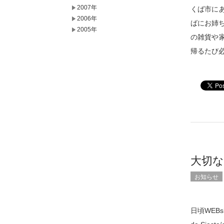
2007年
くば市にあ
2006年
ばにお姉
2005年
の雑貨や
帰るたび
大切
お知らせ
日頃WEB