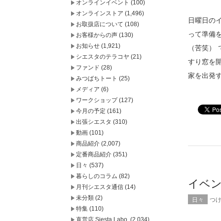
オンラインイベント
(100)
オンラインストア
(1,496)
日曜日の
お取扱店について
(108)
って準備
お客様からの声
(130)
お知らせ
(1,921)
（苦笑）
シエスタのテラコヤ
(21)
すり窓を
ファンド
(28)
家を出発
みつばちトート
(25)
メディア
(6)
ワークショップ
(127)
今月の予定
(161)
出張シエスタ
(310)
動画
(101)
商品紹介
(2,007)
定番商品紹介
(351)
日々
(537)
暮らしのコラム
(82)
イベ
月刊シエスタ通信
(14)
未分類
(2)
日々
つ
特集
(110)
直営店 Siesta Labo.
(2,034)