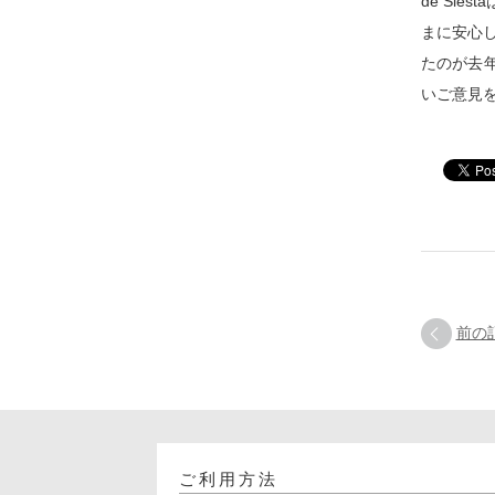
de Si
まに安心
たのが去
いご意見
前の
ご利用方法