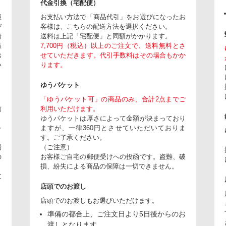
代金引換（宅配便）
振
お支払い方法で「商品代引」をお選びになったお
び
客様は、こちらの配送方法を選択ください。
着
送料は上記「宅配便」と同額がかかります。
振
7,700円（税込）以上のご注文で、送料無料とさ
お
せていただきます。代引手数料はその場合もかか
い
ります。
ゆうパケット
「ゆうパケット可」の商品のみ、合計2点までご
信
利用いただけます。
ゆうパケットは厚さによって金額が決まっており
を
ますが、一律360円とさせていただいておりま
。
す。ご了承ください。
場
（ご注意）
の
お客様ご自宅の郵便受けへの投函です。盗難、破
損、紛失による商品の保障は一切できません。
文
店頭でのお渡し
店頭でのお渡しもお選びいただけます。
準備の都合上、ご注文日より5日後からのお
り
渡しとなります。