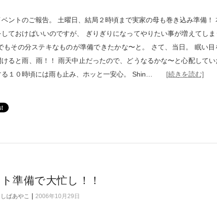
イベントのご報告。 土曜日、結局２時頃まで実家の母も巻き込み準備！ 
をしておけばいいのですが、 ぎりぎりになってやりたい事が増えてしま
 でもその分ステキなものが準備できたかな〜と。 さて、当日。 眠い目
開けると雨、雨！！ 雨天中止だったので、どうなるかな〜と心配してい
する１０時頃には雨も止み、ホッと一安心。 Shin…
[続きを読む]
ント準備で大忙し！！
|
けしばあやこ
2006年10月29日