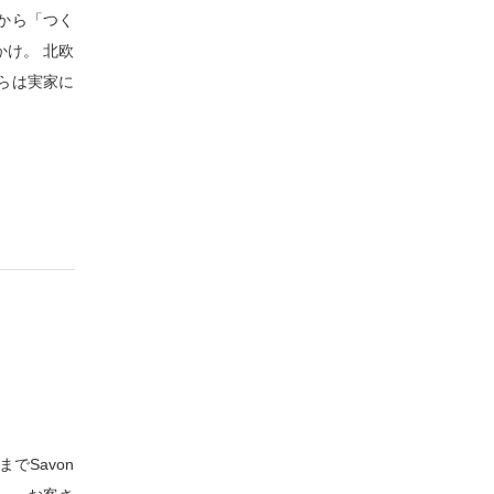
妹から「つく
け。 北欧
らは実家に
でSavon