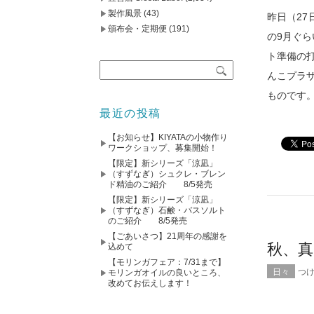
製作風景
(43)
昨日（2
頒布会・定期便
(191)
の9月ぐ
ト準備の
んこプラ
ものです
最近の投稿
【お知らせ】KIYATAの小物作り
ワークショップ、募集開始！
【限定】新シリーズ「涼凪」
（すずなぎ）シュクレ・ブレン
ド精油のご紹介 8/5発売
【限定】新シリーズ「涼凪」
（すずなぎ）石鹸・バスソルト
のご紹介 8/5発売
【ごあいさつ】21周年の感謝を
秋、
込めて
【モリンガフェア：7/31まで】
日々
つ
モリンガオイルの良いところ、
改めてお伝えします！