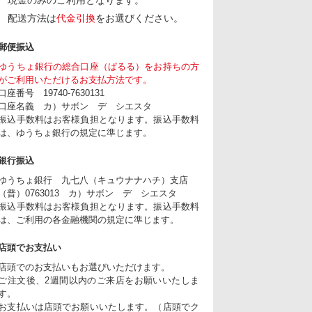
現金のみのご利用となります。
配送方法は
代金引換
をお選びください。
郵便振込
ゆうちょ銀行の総合口座（ぱるる）をお持ちの方
がご利用いただけるお支払方法です。
口座番号 19740-7630131
口座名義 カ）サボン デ シエスタ
振込手数料はお客様負担となります。振込手数料
は、ゆうちょ銀行の規定に準じます。
銀行振込
ゆうちょ銀行 九七八（キュウナナハチ）支店
（普）0763013 カ）サボン デ シエスタ
振込手数料はお客様負担となります。振込手数料
は、ご利用の各金融機関の規定に準じます。
店頭でお支払い
店頭でのお支払いもお選びいただけます。
ご注文後、2週間以内のご来店をお願いいたしま
す。
お支払いは店頭でお願いいたします。（店頭でク