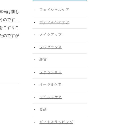
フェイシャルケア
本当は前も
うのです…
ボディ＆ヘアケア
をこすりこ
メイクアップ
たのですが
フレグランス
雑貨
ファッション
オーラルケア
ウイルスケア
食品
ギフト＆ラッピング