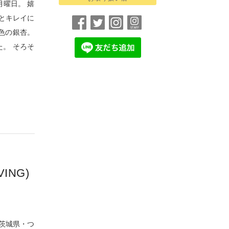
曜日。 嬉
とキレイに
色の銀杏。
。 そろそ
]
VING)
茨城県・つ