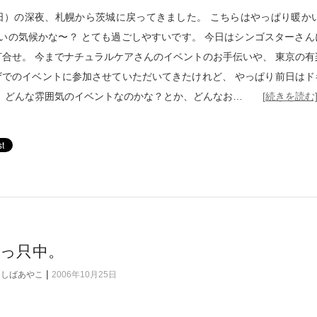
7日）の深夜、札幌から茨城に戻ってきました。 こちらはやっぱり暖かい
らいの気候かな〜？ とても過ごしやすいです。 今日はシンゴスターさん
打合せ。 今までナチュラルケアさんのイベントのお手伝いや、 東京の有
ザでのイベントに参加させていただいてきたけれど、 やっぱり前日はド
。 どんな雰囲気のイベントなのかな？とか、どんなお…
[続きを読む
真っ只中。
|
けしばあやこ
2006年10月25日