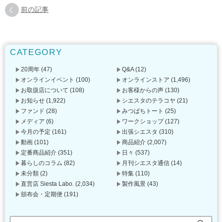
前の記事
CATEGORY
20周年
(47)
Q&A
(12)
オンラインイベント
(100)
オンラインストア
(1,496)
お取扱店について
(108)
お客様からの声
(130)
お知らせ
(1,922)
シエスタのテラコヤ
(21)
ファンド
(28)
みつばちトート
(25)
メディア
(6)
ワークショップ
(127)
今月の予定
(161)
出張シエスタ
(310)
動画
(101)
商品紹介
(2,007)
定番商品紹介
(351)
日々
(537)
暮らしのコラム
(82)
月刊シエスタ通信
(14)
未分類
(2)
特集
(110)
直営店 Siesta Labo.
(2,034)
製作風景
(43)
頒布会・定期便
(191)