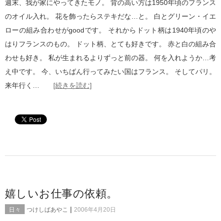
週末、我が家にやってきたモノ。 背の高い方は1950年頃のフランス
のオイル入れ。 花を飾ったらステキだな…と。 白とグリーン・イエ
ローの組み合わせがgoodです。 それからドット柄は1940年頃のや
はりフランスのもの。 ドット柄、とても好きです。 赤と白の組み合
わせも好き。 私が生まれるよりずっと前の器。 何を入れようか…考
え中です。 今、いちばん行ってみたい国はフランス。 そしてパリ。
来年行く…
[続きを読む]
嬉しいお仕事の依頼。
|
日々
つけしばあやこ
2006年4月20日