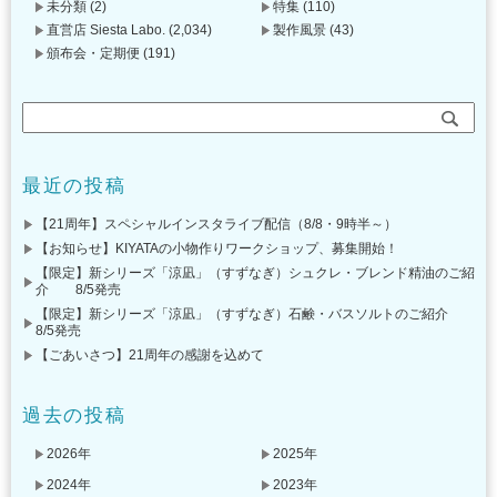
未分類
(2)
特集
(110)
直営店 Siesta Labo.
(2,034)
製作風景
(43)
頒布会・定期便
(191)
最近の投稿
【21周年】スペシャルインスタライブ配信（8/8・9時半～）
【お知らせ】KIYATAの小物作りワークショップ、募集開始！
【限定】新シリーズ「涼凪」（すずなぎ）シュクレ・ブレンド精油のご紹
介 8/5発売
【限定】新シリーズ「涼凪」（すずなぎ）石鹸・バスソルトのご紹介
8/5発売
【ごあいさつ】21周年の感謝を込めて
過去の投稿
2026年
2025年
2024年
2023年