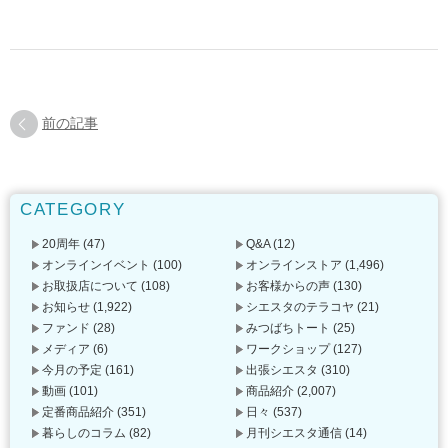
前の記事
CATEGORY
20周年
(47)
Q&A
(12)
オンラインイベント
(100)
オンラインストア
(1,496)
お取扱店について
(108)
お客様からの声
(130)
お知らせ
(1,922)
シエスタのテラコヤ
(21)
ファンド
(28)
みつばちトート
(25)
メディア
(6)
ワークショップ
(127)
今月の予定
(161)
出張シエスタ
(310)
動画
(101)
商品紹介
(2,007)
定番商品紹介
(351)
日々
(537)
暮らしのコラム
(82)
月刊シエスタ通信
(14)