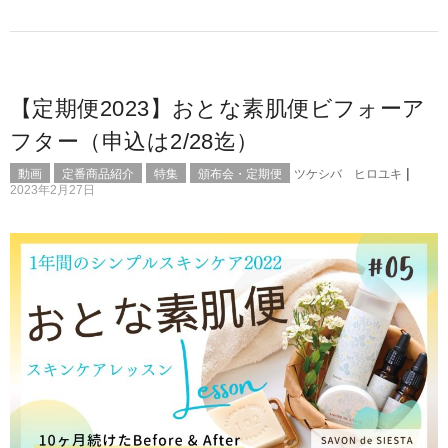
【定期便2023】おとな素肌便ビフォーア
フター（申込は2/28迄）
|
動画
定番商品紹介
特集
頒布会・定期便
ツケシバ ヒロユキ
2023年2月27日