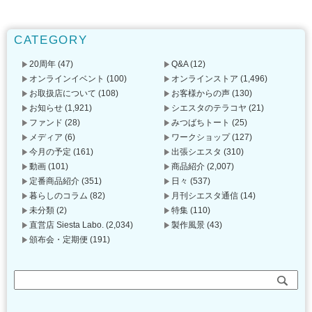
CATEGORY
20周年
(47)
Q&A
(12)
オンラインイベント
(100)
オンラインストア
(1,496)
お取扱店について
(108)
お客様からの声
(130)
お知らせ
(1,921)
シエスタのテラコヤ
(21)
ファンド
(28)
みつばちトート
(25)
メディア
(6)
ワークショップ
(127)
今月の予定
(161)
出張シエスタ
(310)
動画
(101)
商品紹介
(2,007)
定番商品紹介
(351)
日々
(537)
暮らしのコラム
(82)
月刊シエスタ通信
(14)
未分類
(2)
特集
(110)
直営店 Siesta Labo.
(2,034)
製作風景
(43)
頒布会・定期便
(191)