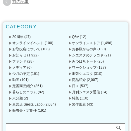
前の記事
CATEGORY
20周年
(47)
Q&A
(12)
オンラインイベント
(100)
オンラインストア
(1,496)
お取扱店について
(108)
お客様からの声
(130)
お知らせ
(1,922)
シエスタのテラコヤ
(21)
ファンド
(28)
みつばちトート
(25)
メディア
(6)
ワークショップ
(127)
今月の予定
(161)
出張シエスタ
(310)
動画
(101)
商品紹介
(2,007)
定番商品紹介
(351)
日々
(537)
暮らしのコラム
(82)
月刊シエスタ通信
(14)
未分類
(2)
特集
(110)
直営店 Siesta Labo.
(2,034)
製作風景
(43)
頒布会・定期便
(191)