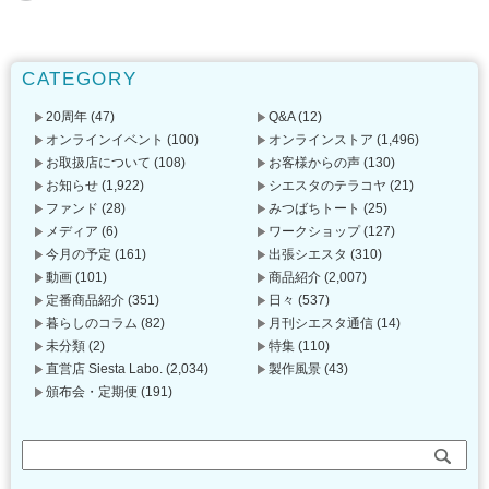
CATEGORY
20周年
(47)
Q&A
(12)
オンラインイベント
(100)
オンラインストア
(1,496)
お取扱店について
(108)
お客様からの声
(130)
お知らせ
(1,922)
シエスタのテラコヤ
(21)
ファンド
(28)
みつばちトート
(25)
メディア
(6)
ワークショップ
(127)
今月の予定
(161)
出張シエスタ
(310)
動画
(101)
商品紹介
(2,007)
定番商品紹介
(351)
日々
(537)
暮らしのコラム
(82)
月刊シエスタ通信
(14)
未分類
(2)
特集
(110)
直営店 Siesta Labo.
(2,034)
製作風景
(43)
頒布会・定期便
(191)