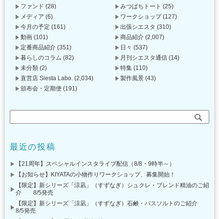
ファンド
(28)
みつばちトート
(25)
メディア
(6)
ワークショップ
(127)
今月の予定
(161)
出張シエスタ
(310)
動画
(101)
商品紹介
(2,007)
定番商品紹介
(351)
日々
(537)
暮らしのコラム
(82)
月刊シエスタ通信
(14)
未分類
(2)
特集
(110)
直営店 Siesta Labo.
(2,034)
製作風景
(43)
頒布会・定期便
(191)
最近の投稿
【21周年】スペシャルインスタライブ配信（8/8・9時半～）
【お知らせ】KIYATAの小物作りワークショップ、募集開始！
【限定】新シリーズ「涼凪」（すずなぎ）シュクレ・ブレンド精油のご紹
介 8/5発売
【限定】新シリーズ「涼凪」（すずなぎ）石鹸・バスソルトのご紹介
8/5発売