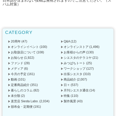
日本語が含まれない投稿は無視されますのでご注意ください。（ス
パム対策）
CATEGORY
20周年
(47)
Q&A
(12)
オンラインイベント
(100)
オンラインストア
(1,496)
お取扱店について
(108)
お客様からの声
(130)
お知らせ
(1,922)
シエスタのテラコヤ
(21)
ファンド
(28)
みつばちトート
(25)
メディア
(6)
ワークショップ
(127)
今月の予定
(161)
出張シエスタ
(310)
動画
(101)
商品紹介
(2,007)
定番商品紹介
(351)
日々
(537)
暮らしのコラム
(82)
月刊シエスタ通信
(14)
未分類
(2)
特集
(110)
直営店 Siesta Labo.
(2,034)
製作風景
(43)
頒布会・定期便
(191)