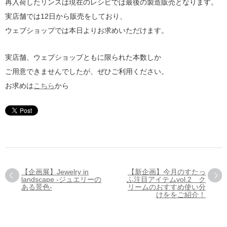
再入荷したリンスは現在のレシピでは最後の製造販売となります。
実店舗では12日から販売をしており、
ウェブショップでは本日よりお求めいただけます。
実店舗、ウェブショップともに限られた本数しか
ご用意できませんでしたが、ぜひご利用ください。
お求めは
こちら
から
【企画展】Jewelry in
【新企画】今月のすたっ
landscape -ジュエリーの
ふ注目アイテムvol.2 ク
ある景色-
リームのおすすめ使い分
けををご紹介！