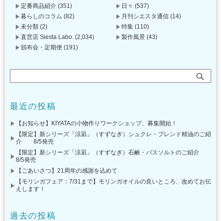
定番商品紹介
(351)
日々
(537)
暮らしのコラム
(82)
月刊シエスタ通信
(14)
未分類
(2)
特集
(110)
直営店 Siesta Labo.
(2,034)
製作風景
(43)
頒布会・定期便
(191)
最近の投稿
【お知らせ】KIYATAの小物作りワークショップ、募集開始！
【限定】新シリーズ「涼凪」（すずなぎ）シュクレ・ブレンド精油のご紹
介 8/5発売
【限定】新シリーズ「涼凪」（すずなぎ）石鹸・バスソルトのご紹介
8/5発売
【ごあいさつ】21周年の感謝を込めて
【モリンガフェア：7/31まで】モリンガオイルの良いところ、改めてお伝
えします！
過去の投稿