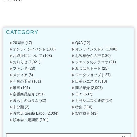
CATEGORY
20周年
(47)
Q&A
(12)
オンラインイベント
(100)
オンラインストア
(1,496)
お取扱店について
(108)
お客様からの声
(130)
お知らせ
(1,921)
シエスタのテラコヤ
(21)
ファンド
(28)
みつばちトート
(25)
メディア
(6)
ワークショップ
(127)
今月の予定
(161)
出張シエスタ
(310)
動画
(101)
商品紹介
(2,007)
定番商品紹介
(351)
日々
(537)
暮らしのコラム
(82)
月刊シエスタ通信
(14)
未分類
(2)
特集
(110)
直営店 Siesta Labo.
(2,034)
製作風景
(43)
頒布会・定期便
(191)