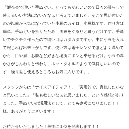
「頒布会で頂いた手ぬぐい。とってもかわいいので日々の暮らしで
使えるいい方法はないかなぁと考えていました。そこで思い付いた
のが以前から気になっていた小豆のカイロ、小豆枕です。作り方は
簡単。手ぬぐいを折りたたみ、周囲をぐるりと縫うだけです。手縫
いでチクチク作ったので縫い目はガタガタですが。中に小豆を入れ
て綴じれば出来上がりです。使い方は電子レンジでほどよく温めて
から、目や肩、お腹など好きな場所にポンと乗せるだけ。小豆の温
かさがじんわりと伝わり、ホットタオルのようで気持ちいいので
す！繰り返し使えるところもお気に入りです。」
スタッフからは「ナイスアイディア！」「実用的で、真似したいな
と思いました」「私も欲しいなぁと思いました」という感想があり
ました。手ぬぐいの活用法として、とても参考になりました！Ｉ
様、ありがとうございます！
お待たせいたしました！最後に１位を発表します！！