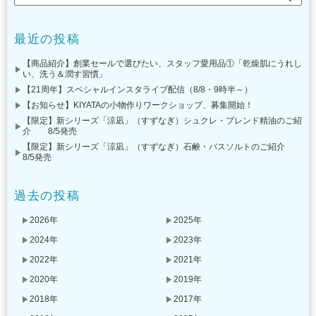
最近の投稿
【商品紹介】創業セールで選びたい、スタッフ愛用品①「乾燥肌にうれし
い、洗う＆潤す習慣」
【21周年】スペシャルインスタライブ配信（8/8・9時半～）
【お知らせ】KIYATAの小物作りワークショップ、募集開始！
【限定】新シリーズ「涼凪」（すずなぎ）シュクレ・ブレンド精油のご紹
介 8/5発売
【限定】新シリーズ「涼凪」（すずなぎ）石鹸・バスソルトのご紹介
8/5発売
過去の投稿
2026年
2025年
2024年
2023年
2022年
2021年
2020年
2019年
2018年
2017年