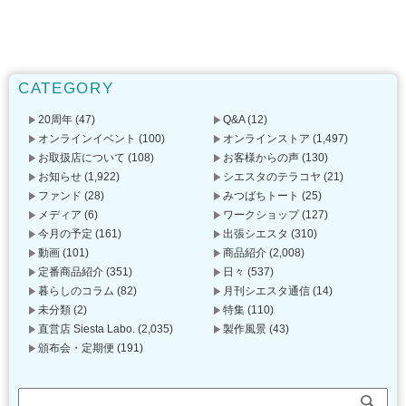
CATEGORY
20周年
(47)
Q&A
(12)
オンラインイベント
(100)
オンラインストア
(1,497)
お取扱店について
(108)
お客様からの声
(130)
お知らせ
(1,922)
シエスタのテラコヤ
(21)
ファンド
(28)
みつばちトート
(25)
メディア
(6)
ワークショップ
(127)
今月の予定
(161)
出張シエスタ
(310)
動画
(101)
商品紹介
(2,008)
定番商品紹介
(351)
日々
(537)
暮らしのコラム
(82)
月刊シエスタ通信
(14)
未分類
(2)
特集
(110)
直営店 Siesta Labo.
(2,035)
製作風景
(43)
頒布会・定期便
(191)