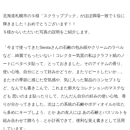
北海道札幌市のＳ様「スクラップブック」がほぼ満場一致で１位に
輝きました！おめでとうございます！！
Ｓ様からいただいた写真の説明をご紹介します。
「今まで使ってきたSiestaさんの石鹸の包み紙やクリームのラベル
など…綺麗でもったいない！コレクター気質の私はクラフト紙のノ
ートにペタペタ貼って、とっておきました。そのアイテムの香り、
使い心地、自分にとって好みかどうか、またリピートしたいか…。
またその季節に感じた空気感や、気に入った製品のコンセプトな
ど、なんでも書きこんで。これまた膨大なコレクションのマステな
ども 思いのまま貼ったりして。だんだん自分の好みの使い心地、香
りが分かってきました。次はこの系統の石鹸やボディオイルが出た
ら多めにキープしよう、とか あの友人には あの石鹸とバスソルトを
組み合わせて贈ろう…とか計画できて、便利な覚え書きとして活用
しています」