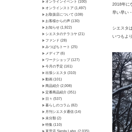
オンラインイベント
(100)
2018年
オンラインストア
(1,497)
早い早い
お取扱店について
(108)
お客様からの声
(130)
お知らせ
(1,922)
シエスタは
シエスタのテラコヤ
(21)
いつもよ
ファンド
(28)
みつばちトート
(25)
メディア
(6)
ワークショップ
(127)
今月の予定
(161)
出張シエスタ
(310)
動画
(101)
商品紹介
(2,008)
定番商品紹介
(351)
日々
(537)
暮らしのコラム
(82)
月刊シエスタ通信
(14)
未分類
(2)
特集
(110)
直営店 Siesta Labo.
(2,035)