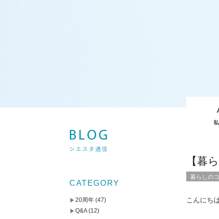
【暮
暮らしの
CATEGORY
こんにち
20周年
(47)
Q&A
(12)