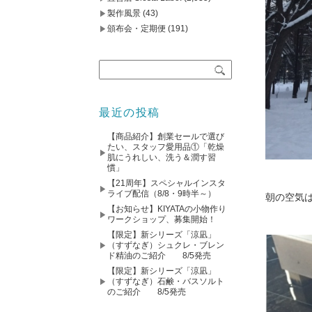
製作風景
(43)
頒布会・定期便
(191)
最近の投稿
【商品紹介】創業セールで選び
たい、スタッフ愛用品①「乾燥
肌にうれしい、洗う＆潤す習
慣」
【21周年】スペシャルインスタ
ライブ配信（8/8・9時半～）
朝の空気
【お知らせ】KIYATAの小物作り
ワークショップ、募集開始！
【限定】新シリーズ「涼凪」
（すずなぎ）シュクレ・ブレン
ド精油のご紹介 8/5発売
【限定】新シリーズ「涼凪」
（すずなぎ）石鹸・バスソルト
のご紹介 8/5発売