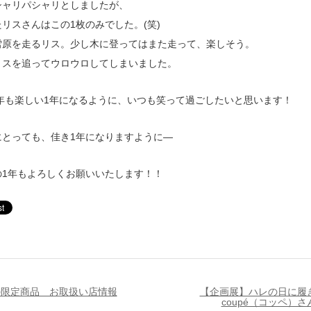
シャリパシャリとしましたが、
リスさんはこの1枚のみでした。(笑)
雪原を走るリス。少し木に登ってはまた走って、楽しそう。
リスを追ってウロウロしてしまいました。
8年も楽しい1年になるように、いつも笑って過ごしたいと思います！
にとっても、佳き1年になりますように—
の1年もよろしくお願いいたします！！
の限定商品 お取扱い店情報
【企画展】ハレの日に履
coupé（コッペ）