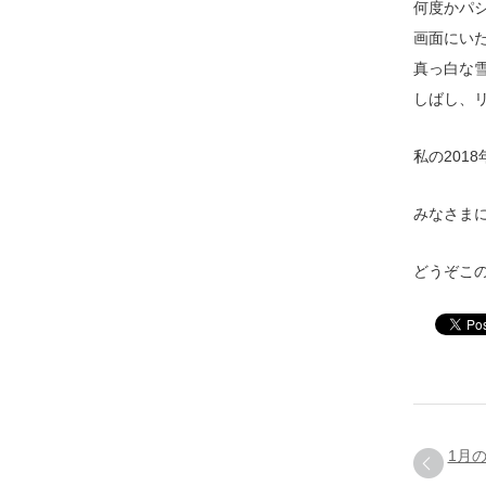
何度かパ
画面にいた
真っ白な
しばし、
私の201
みなさま
どうぞこ
1月