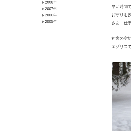
2008年
早い時間
2007年
お守りを
2006年
2005年
さあ 仕
神宮の空
エゾリス