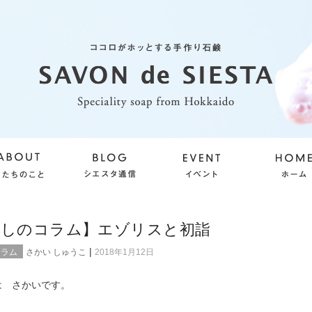
らしのコラム】エゾリスと初詣
|
コラム
さかい しゅうこ
2018年1月12日
は さかいです。