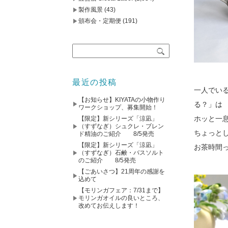
製作風景
(43)
頒布会・定期便
(191)
最近の投稿
一人でい
【お知らせ】KIYATAの小物作り
る？」は
ワークショップ、募集開始！
ホッと一
【限定】新シリーズ「涼凪」
（すずなぎ）シュクレ・ブレン
ちょっと
ド精油のご紹介 8/5発売
【限定】新シリーズ「涼凪」
お茶時間
（すずなぎ）石鹸・バスソルト
のご紹介 8/5発売
【ごあいさつ】21周年の感謝を
込めて
【モリンガフェア：7/31まで】
モリンガオイルの良いところ、
改めてお伝えします！