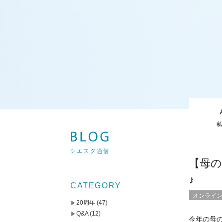
【母
♪
CATEGORY
オンライ
20周年
(47)
Q&A
(12)
今年の母