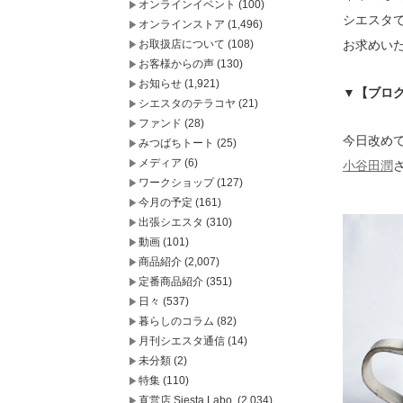
オンラインイベント
(100)
シエスタ
オンラインストア
(1,496)
お取扱店について
(108)
お求めい
お客様からの声
(130)
お知らせ
(1,921)
▼【ブロ
シエスタのテラコヤ
(21)
ファンド
(28)
今日改め
みつばちトート
(25)
メディア
(6)
小谷田潤
ワークショップ
(127)
今月の予定
(161)
出張シエスタ
(310)
動画
(101)
商品紹介
(2,007)
定番商品紹介
(351)
日々
(537)
暮らしのコラム
(82)
月刊シエスタ通信
(14)
未分類
(2)
特集
(110)
直営店 Siesta Labo.
(2,034)