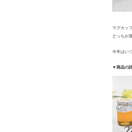
マグカッ
どっちが
今年はい
▼商品の