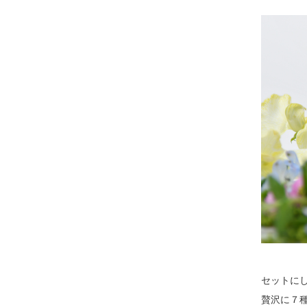
セットに
贅沢に７