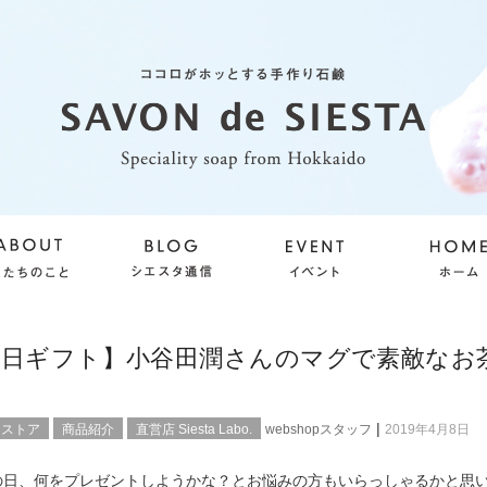
の日ギフト】小谷田潤さんのマグで素敵なお
|
ンストア
商品紹介
直営店 Siesta Labo.
webshopスタッフ
2019年4月8日
の日、何をプレゼントしようかな？とお悩みの方もいらっしゃるかと思