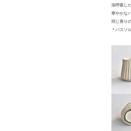
深呼吸し
華やかな
同じ香り
＊バスソ