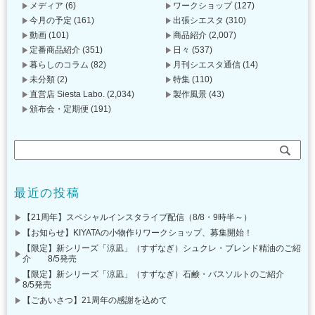
メディア
(6)
ワークショップ
(127)
今月の予定
(161)
出張シエスタ
(310)
動画
(101)
商品紹介
(2,007)
定番商品紹介
(351)
日々
(537)
暮らしのコラム
(82)
月刊シエスタ通信
(14)
未分類
(2)
特集
(110)
直営店 Siesta Labo.
(2,034)
製作風景
(43)
頒布会・定期便
(191)
最近の投稿
【21周年】スペシャルインスタライブ配信（8/8・9時半～）
【お知らせ】KIYATAの小物作りワークショップ、募集開始！
【限定】新シリーズ「涼凪」（すずなぎ）シュクレ・ブレンド精油のご紹
介 8/5発売
【限定】新シリーズ「涼凪」（すずなぎ）石鹸・バスソルトのご紹介
8/5発売
【ごあいさつ】21周年の感謝を込めて