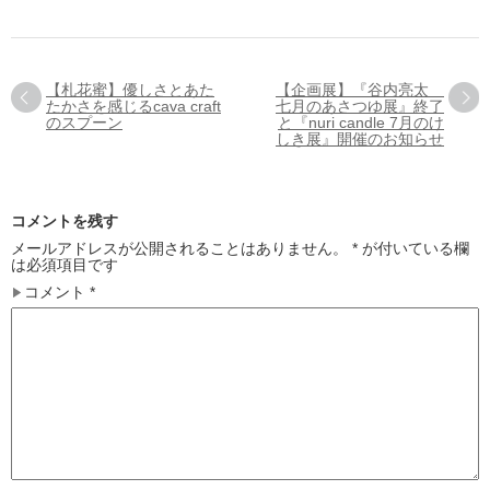
【札花蜜】優しさとあた
【企画展】『谷内亮太
たかさを感じるcava craft
七月のあさつゆ展』終了
のスプーン
と『nuri candle 7月のけ
しき展』開催のお知らせ
コメントを残す
メールアドレスが公開されることはありません。
*
が付いている欄
は必須項目です
コメント
*