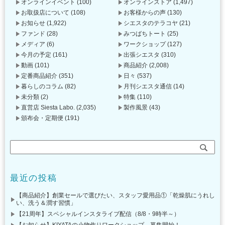
オンラインイベント
(100)
オンラインストア
(1,497)
お取扱店について
(108)
お客様からの声
(130)
お知らせ
(1,922)
シエスタのテラコヤ
(21)
ファンド
(28)
みつばちトート
(25)
メディア
(6)
ワークショップ
(127)
今月の予定
(161)
出張シエスタ
(310)
動画
(101)
商品紹介
(2,008)
定番商品紹介
(351)
日々
(537)
暮らしのコラム
(82)
月刊シエスタ通信
(14)
未分類
(2)
特集
(110)
直営店 Siesta Labo.
(2,035)
製作風景
(43)
頒布会・定期便
(191)
最近の投稿
【商品紹介】創業セールで選びたい、スタッフ愛用品①「乾燥肌にうれし
い、洗う＆潤す習慣」
【21周年】スペシャルインスタライブ配信（8/8・9時半～）
【お知らせ】KIYATAの小物作りワークショップ、募集開始！