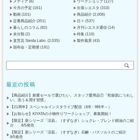
メディア
(6)
ワークショップ
(127)
今月の予定
(161)
出張シエスタ
(310)
動画
(101)
商品紹介
(2,008)
定番商品紹介
(351)
日々
(537)
暮らしのコラム
(82)
月刊シエスタ通信
(14)
未分類
(2)
特集
(110)
直営店 Siesta Labo.
(2,035)
製作風景
(43)
頒布会・定期便
(191)
最近の投稿
【商品紹介】創業セールで選びたい、スタッフ愛用品①「乾燥肌にうれし
い、洗う＆潤す習慣」
【21周年】スペシャルインスタライブ配信（8/8・9時半～）
【お知らせ】KIYATAの小物作りワークショップ、募集開始！
【限定】新シリーズ「涼凪」（すずなぎ）シュクレ・ブレンド精油のご紹
介 8/5発売
【限定】新シリーズ「涼凪」（すずなぎ）石鹸・バスソルトのご紹介
8/5発売