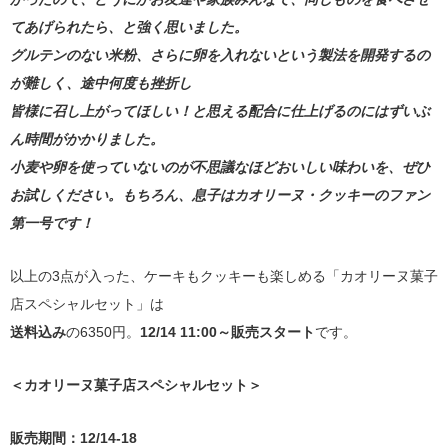
てあげられたら、と強く思いました。
グルテンのない米粉、さらに卵を入れないという製法を開発するの
が難しく、途中何度も挫折し
皆様に召し上がってほしい！と思える配合に仕上げるのにはずいぶ
ん時間がかかりました。
小麦や卵を使っていないのが不思議なほどおいしい味わいを、ぜひ
お試しください。もちろん、息子はカオリーヌ・クッキーのファン
第一号です！
以上の3点が入った、ケーキもクッキーも楽しめる「カオリーヌ菓子
店スペシャルセット」は
送料込み
の6350円。
12/14 11:00～販売スタート
です。
＜カオリーヌ菓子店スペシャルセット＞
販売期間：12/14-18