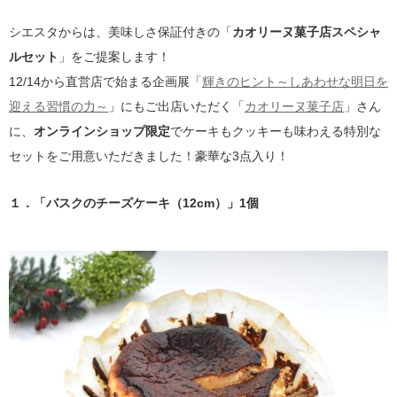
シエスタからは、美味しさ保証付きの「
カオリーヌ菓子店スペシャ
ルセット
」をご提案します！
12/14から直営店で始まる企画展「
輝きのヒント～しあわせな明日を
迎える習慣の力～
」にもご出店いただく「
カオリーヌ菓子店
」さん
に、
オンラインショップ限定
でケーキもクッキーも味わえる特別な
セットをご用意いただきました！豪華な3点入り！
１．「バスクのチーズケーキ（12cm）」1個