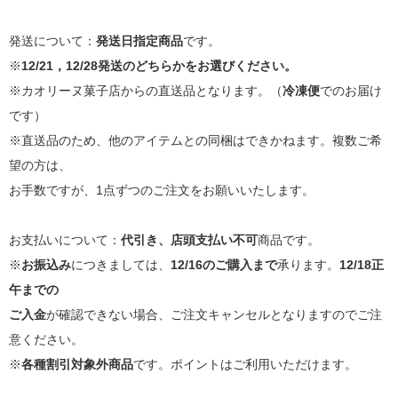
発送について：
発送日指定商品
です。
※
12/21，12/28発送のどちらかをお選びください。
※カオリーヌ菓子店からの直送品となります。（
冷凍便
でのお届け
です）
※直送品のため、他のアイテムとの同梱はできかねます。複数ご希
望の方は、
お手数ですが、1点ずつのご注文をお願いいたします。
お支払いについて：
代引き、店頭支払い不可
商品です。
※
お振込み
につきましては、
12/16のご購入まで
承ります。
12/18正
午までの
ご入金
が確認できない場合、ご注文キャンセルとなりますのでご注
意ください。
※
各種割引対象外商品
です。ポイントはご利用いただけます。