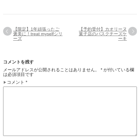
【限定】1年頑張ったご
【予約受付】カオリーヌ
褒美に！treat myselfシリ
菓子店のバスクチーズケ
ーズ
ーキ
コメントを残す
メールアドレスが公開されることはありません。
*
が付いている欄
は必須項目です
コメント
*