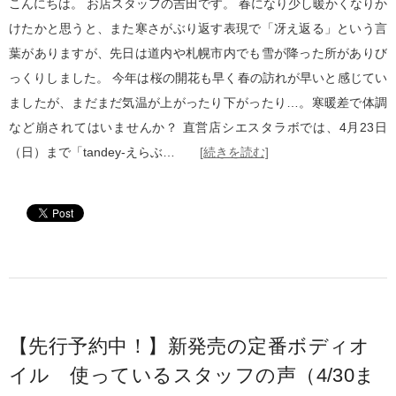
こんにちは。 お店スタッフの吉田です。 春になり少し暖かくなりか
けたかと思うと、また寒さがぶり返す表現で「冴え返る」という言
葉がありますが、先日は道内や札幌市内でも雪が降った所がありび
っくりしました。 今年は桜の開花も早く春の訪れが早いと感じてい
ましたが、まだまだ気温が上がったり下がったり…。寒暖差で体調
など崩されてはいませんか？ 直営店シエスタラボでは、4月23日
（日）まで「tandey-えらぶ…
[続きを読む]
【先行予約中！】新発売の定番ボディオ
イル 使っているスタッフの声（4/30ま