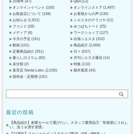
20周年
(47)
Q&A
(12)
オンラインイベント
(100)
オンラインストア
(1,497)
お取扱店について
(108)
お客様からの声
(130)
お知らせ
(1,922)
シエスタのテラコヤ
(21)
ファンド
(28)
みつばちトート
(25)
メディア
(6)
ワークショップ
(127)
今月の予定
(161)
出張シエスタ
(310)
動画
(101)
商品紹介
(2,008)
定番商品紹介
(351)
日々
(537)
暮らしのコラム
(82)
月刊シエスタ通信
(14)
未分類
(2)
特集
(110)
直営店 Siesta Labo.
(2,035)
製作風景
(43)
頒布会・定期便
(191)
最近の投稿
【商品紹介】創業セールで選びたい、スタッフ愛用品①「乾燥肌にうれし
い、洗う＆潤す習慣」
【21周年】スペシャルインスタライブ配信（8/8・9時半～）