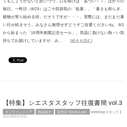
てもしょうがないと思いつつ、口を開けば「あづい～～」ばかりの
毎日。一昨日（8/23）は二十四節気の「処暑」。「暑さも和らぎ、
穀物が実り始める頃」だそうですが・・・。実際には、まだまだ暑
い日が続きそう。みなさん無理せずどうぞご自愛くださいね。 8/1
から始まった「18周年創業記念セール」。気温に負けない熱～い気
持ちでお届けしていますが、み…
[続きを読む]
【特集】シエスタスタッフ往復書簡 vol.3
|
オンラインストア
商品紹介
直営店 Siesta Labo.
webshopスタッフ
2023年8月24日