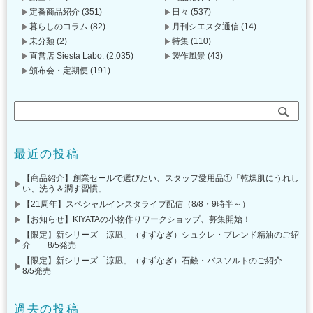
定番商品紹介
(351)
日々
(537)
暮らしのコラム
(82)
月刊シエスタ通信
(14)
未分類
(2)
特集
(110)
直営店 Siesta Labo.
(2,035)
製作風景
(43)
頒布会・定期便
(191)
最近の投稿
【商品紹介】創業セールで選びたい、スタッフ愛用品①「乾燥肌にうれし
い、洗う＆潤す習慣」
【21周年】スペシャルインスタライブ配信（8/8・9時半～）
【お知らせ】KIYATAの小物作りワークショップ、募集開始！
【限定】新シリーズ「涼凪」（すずなぎ）シュクレ・ブレンド精油のご紹
介 8/5発売
【限定】新シリーズ「涼凪」（すずなぎ）石鹸・バスソルトのご紹介
8/5発売
過去の投稿