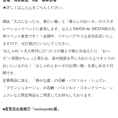
★詳しくは
こちら
をごらんください。
雑誌『大人になったら、着たい服』と『暮らしのおへそ』のコラボ
レーションイベントに参加します。なんとSAVON de SIESTA初の九
州イベント参加です！！会期中、ツケシバアヤコも全日在店いたし
ますので、ぜひ遊びにいらしてください。
“おしゃれ”＝大人世代にぴったりの服と小物と出会えたり、“おへ
そ”＝習慣がちょっと変わる、器や雑貨を手に入れたりよりすぐりの
おいしいものも！「おしゃれとおへそのお買い物」を楽しめる５日
間です。
定番商品に加え、「静かな森」の石鹸・バスソルト・シュクレ、
「ブランシュネージュ」の石鹸・バスソルト・スキンクリーム・シ
ュクレなど限定商品もご用意してお待ちしております。
■直営店企画展①「nuricandle展」