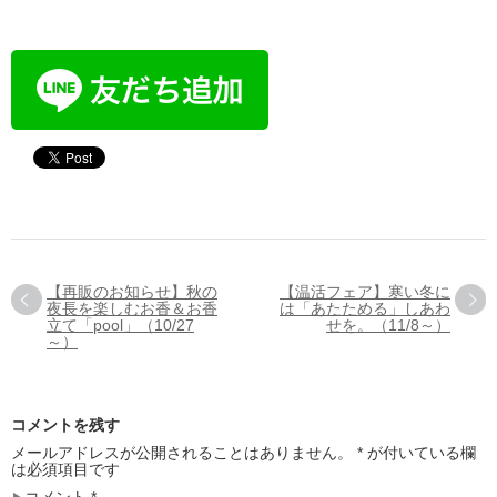
【再販のお知らせ】秋の
【温活フェア】寒い冬に
夜長を楽しむお香＆お香
は「あたためる」しあわ
立て「pool」（10/27
せを。（11/8～）
～）
コメントを残す
メールアドレスが公開されることはありません。
*
が付いている欄
は必須項目です
コメント
*