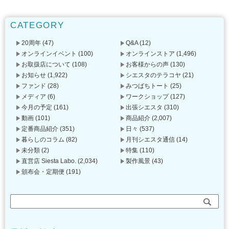
CATEGORY
20周年
(47)
Q&A
(12)
オンラインイベント
(100)
オンラインストア
(1,496)
お取扱店について
(108)
お客様からの声
(130)
お知らせ
(1,922)
シエスタのテラコヤ
(21)
ファンド
(28)
みつばちトート
(25)
メディア
(6)
ワークショップ
(127)
今月の予定
(161)
出張シエスタ
(310)
動画
(101)
商品紹介
(2,007)
定番商品紹介
(351)
日々
(537)
暮らしのコラム
(82)
月刊シエスタ通信
(14)
未分類
(2)
特集
(110)
直営店 Siesta Labo.
(2,034)
製作風景
(43)
頒布会・定期便
(191)