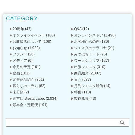
CATEGORY
20周年
(47)
Q&A
(12)
オンラインイベント
(100)
オンラインストア
(1,496)
お取扱店について
(108)
お客様からの声
(130)
お知らせ
(1,922)
シエスタのテラコヤ
(21)
ファンド
(28)
みつばちトート
(25)
メディア
(6)
ワークショップ
(127)
今月の予定
(161)
出張シエスタ
(310)
動画
(101)
商品紹介
(2,007)
定番商品紹介
(351)
日々
(537)
暮らしのコラム
(82)
月刊シエスタ通信
(14)
未分類
(2)
特集
(110)
直営店 Siesta Labo.
(2,034)
製作風景
(43)
頒布会・定期便
(191)