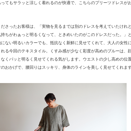
あってもサラッと涼しく着れるのが快適で、こちらのプリーツドレスが
くださったお客様は、「実物を見るまでは別のドレスを考えていたけれ
気持ちがわぁっと明るくなって、ときめいたのがこのドレスだった。」
他にない明るいカラーでも、抵抗なく新鮮に見せてくれて、大人の女性
くれる今回のテキスタイル。くすみ感が少なく彩度が高めのブルーは、
となくパッと明るく見せてくれる気がします。ウエストの少し高めの位
ツのおかげで、腰回りはスッキリ、身体のラインを美しく見せてくれま