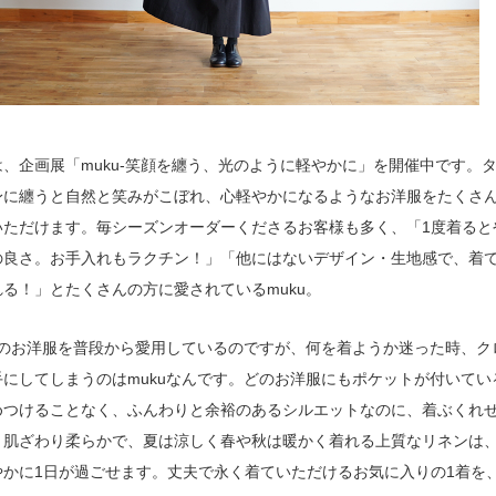
、企画展「muku-笑顔を纏う、光のように軽やかに」を開催中です。
身に纏うと自然と笑みがこぼれ、心軽やかになるようなお洋服をたくさ
いただけます。毎シーズンオーダーくださるお客様も多く、「1度着ると
の良さ。お手入れもラクチン！」「他にはないデザイン・生地感で、着
る！」とたくさんの方に愛されているmuku。
kuのお洋服を普段から愛用しているのですが、何を着ようか迷った時、ク
手にしてしまうのはmukuなんです。どのお洋服にもポケットが付いてい
めつけることなく、ふんわりと余裕のあるシルエットなのに、着ぶくれ
。肌ざわり柔らかで、夏は涼しく春や秋は暖かく着れる上質なリネンは
やかに1日が過ごせます。丈夫で永く着ていただけるお気に入りの1着を