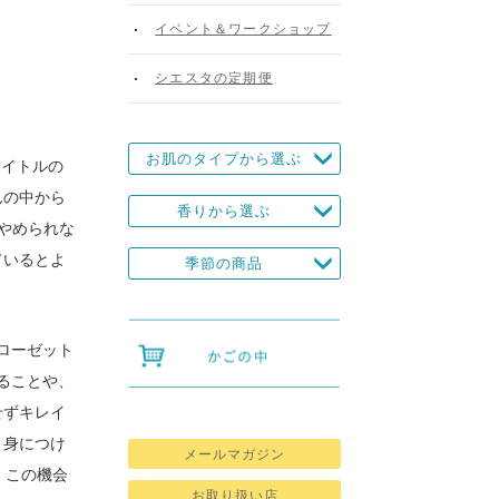
イベント＆ワークショップ
シエスタの定期便
お肌のタイプから選ぶ
タイトルの
んの中から
香りから選ぶ
やめられな
ているとよ
季節の商品
ローゼット
ることや、
せずキレイ
、身につけ
メールマガジン
、この機会
お取り扱い店