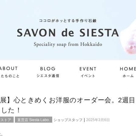
展】心ときめくお洋服のオーダー会。2週目
ました！
|
ンストア
直営店 Siesta Labo.
ショップスタッフ
2025年3月6日
は。