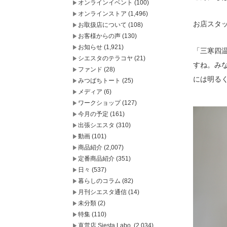
オンラインイベント
(100)
オンラインストア
(1,496)
お店スタ
お取扱店について
(108)
お客様からの声
(130)
お知らせ
(1,921)
「三寒四
シエスタのテラコヤ
(21)
すね。み
ファンド
(28)
には明る
みつばちトート
(25)
メディア
(6)
ワークショップ
(127)
今月の予定
(161)
出張シエスタ
(310)
動画
(101)
商品紹介
(2,007)
定番商品紹介
(351)
日々
(537)
暮らしのコラム
(82)
月刊シエスタ通信
(14)
未分類
(2)
特集
(110)
直営店 Siesta Labo.
(2,034)