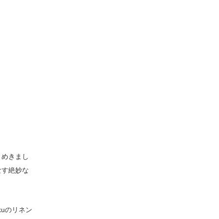
きめきまし
なす絶妙な
uのリネン