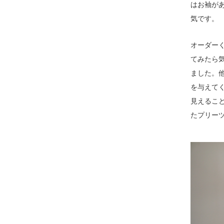
はお袖が
気です。
オーダー
てみたら
ました。
を与えて
見えるこ
たプリー