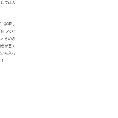
お店では人
ど、試着し
と仰ってい
にときめき
顔色が悪く
置から入っ
す！