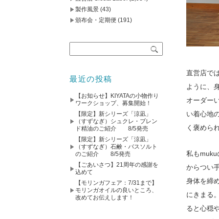
製作風景
(43)
頒布会・定期便
(191)
直営店では
最近の投稿
ように、
【お知らせ】KIYATAの小物作り
オーダー
ワークショップ、募集開始！
い着心地
【限定】新シリーズ「涼凪」
（すずなぎ）シュクレ・ブレン
く褒められ
ド精油のご紹介 8/5発売
【限定】新シリーズ「涼凪」
（すずなぎ）石鹸・バスソルト
私もmu
のご紹介 8/5発売
【ごあいさつ】21周年の感謝を
からつい
込めて
身体を締
【モリンガフェア：7/31まで】
モリンガオイルの良いところ、
にきまる
改めてお伝えします！
ると心穏