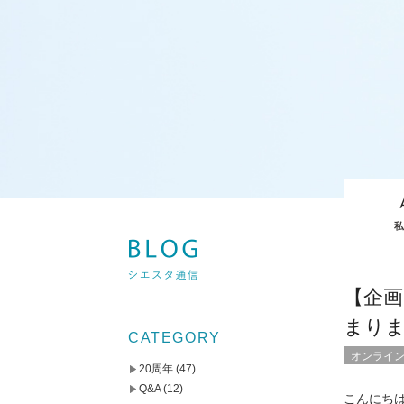
【企画
まり
CATEGORY
オンライ
20周年
(47)
Q&A
(12)
こんにち