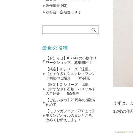
製作風景
(43)
頒布会・定期便
(191)
最近の投稿
【お知らせ】KIYATAの小物作り
ワークショップ、募集開始！
【限定】新シリーズ「涼凪」
（すずなぎ）シュクレ・ブレン
ド精油のご紹介 8/5発売
【限定】新シリーズ「涼凪」
（すずなぎ）石鹸・バスソルト
のご紹介 8/5発売
【ごあいさつ】21周年の感謝を
まずは、
込めて
【モリンガフェア：7/31まで】
12枚の
モリンガオイルの良いところ、
改めてお伝えします！