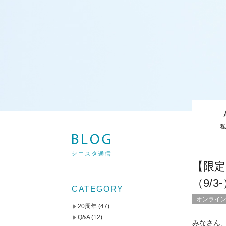
【限
（9/3
CATEGORY
オンライ
20周年
(47)
Q&A
(12)
みなさん