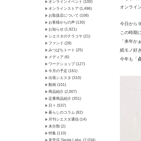
オンラインイベント
(100)
オンライ
オンラインストア
(1,496)
お取扱店について
(108)
お客様からの声
(130)
今日から
お知らせ
(1,921)
この時期
シエスタのテラコヤ
(21)
「来年か
ファンド
(28)
紙モノ好
みつばちトート
(25)
メディア
(6)
今年も「
ワークショップ
(127)
今月の予定
(161)
出張シエスタ
(310)
動画
(101)
商品紹介
(2,007)
定番商品紹介
(351)
日々
(537)
暮らしのコラム
(82)
月刊シエスタ通信
(14)
未分類
(2)
特集
(110)
直営店 Siesta Labo.
(2,034)