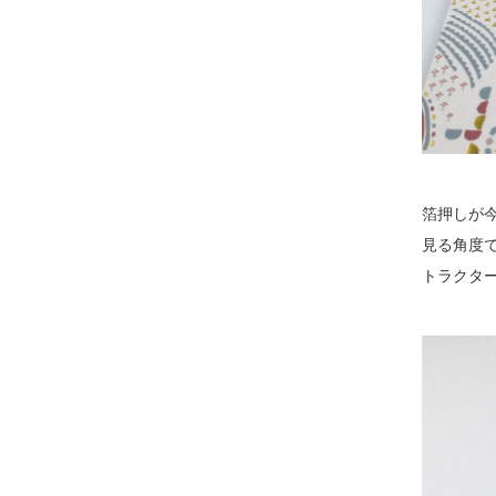
箔押しが
見る角度
トラクタ