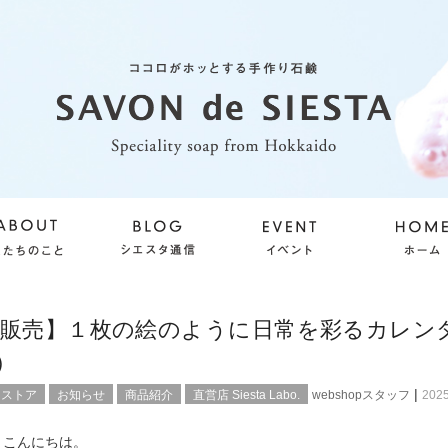
定販売】１枚の絵のように日常を彩るカレン
-）
|
ンストア
お知らせ
商品紹介
直営店 Siesta Labo.
webshopスタッフ
202
、こんにちは。