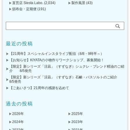
直営店 Siesta Labo.
(2,034)
製作風景
(43)
頒布会・定期便
(191)
最近の投稿
【21周年】スペシャルインスタライブ配信（8/8・9時半～）
【お知らせ】KIYATAの小物作りワークショップ、募集開始！
【限定】新シリーズ「涼凪」（すずなぎ）シュクレ・ブレンド精油のご紹
介 8/5発売
【限定】新シリーズ「涼凪」（すずなぎ）石鹸・バスソルトのご紹介
8/5発売
【ごあいさつ】21周年の感謝を込めて
過去の投稿
2026年
2025年
2024年
2023年