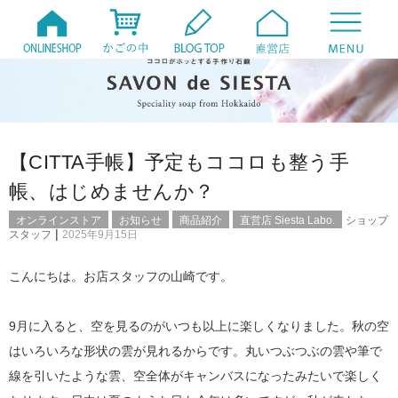
【CITTA手帳】予定もココロも整う手
帳、はじめませんか？
オンラインストア
お知らせ
商品紹介
直営店 Siesta Labo.
ショップ
|
スタッフ
2025年9月15日
こんにちは。お店スタッフの山崎です。
9月に入ると、空を見るのがいつも以上に楽しくなりました。秋の空
はいろいろな形状の雲が見れるからです。丸いつぶつぶの雲や筆で
線を引いたような雲、空全体がキャンバスになったみたいで楽しく