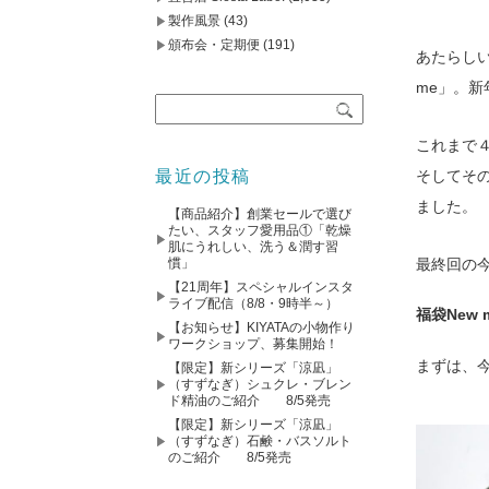
製作風景
(43)
頒布会・定期便
(191)
あたらし
me」。
これまで
そしてそ
最近の投稿
ました。
【商品紹介】創業セールで選び
たい、スタッフ愛用品①「乾燥
肌にうれしい、洗う＆潤す習
最終回の
慣」
【21周年】スペシャルインスタ
ライブ配信（8/8・9時半～）
福袋New
【お知らせ】KIYATAの小物作り
ワークショップ、募集開始！
まずは、
【限定】新シリーズ「涼凪」
（すずなぎ）シュクレ・ブレン
ド精油のご紹介 8/5発売
【限定】新シリーズ「涼凪」
（すずなぎ）石鹸・バスソルト
のご紹介 8/5発売