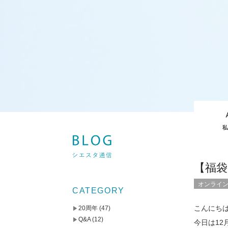
【福
オンライ
CATEGORY
こんにち
20周年
(47)
Q&A
(12)
今日は12