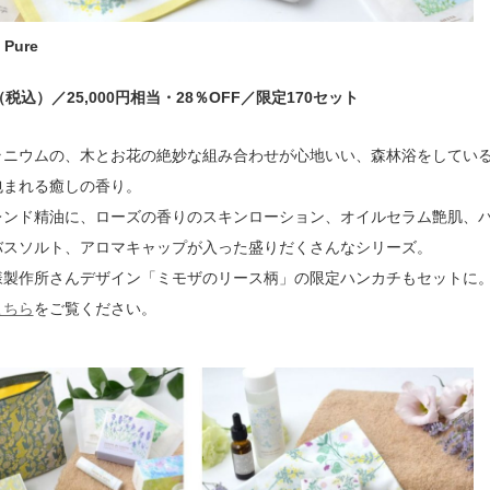
 Pure
円（税込）／25,000円相当・28％OFF／限定170セット
ラニウムの、木とお花の絶妙な組み合わせが心地いい、森林浴をしてい
包まれる癒しの香り。
レンド精油に、ローズの香りのスキンローション、オイルセラム艶肌、
バスソルト、アロマキャップが入った盛りだくさんなシリーズ。
様製作所さんデザイン「ミモザのリース柄」の限定ハンカチもセットに
こちら
をご覧ください。