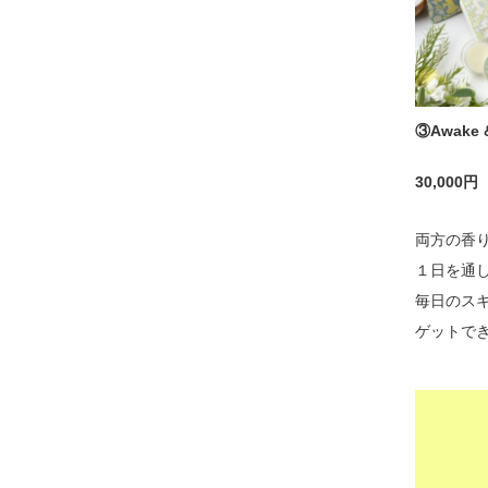
③
Awake
30,000
両方の香
１日を通
毎日のス
ゲットで