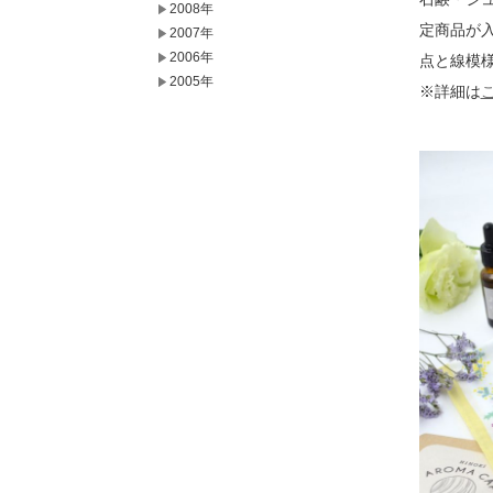
2008年
定商品が
2007年
2006年
点と線模
2005年
※詳細は