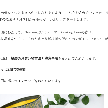
い自分を見つけるきっかけになりますように、と心を込めてつくった「福
新年の始まり１月３日から販売が、いよいよスタートします。
４回にわたって、
New
meというテーマ
、
Awake
と
Pure
の香り、
の世界観をつくってくれた
点と線模様製作所さんのデザインについて
ご
今回は、
福袋のお買い物方法と注意事項
をまとめてご紹介します。
 meは全部で3種類
今回の福袋ラインナップをおさらいします。