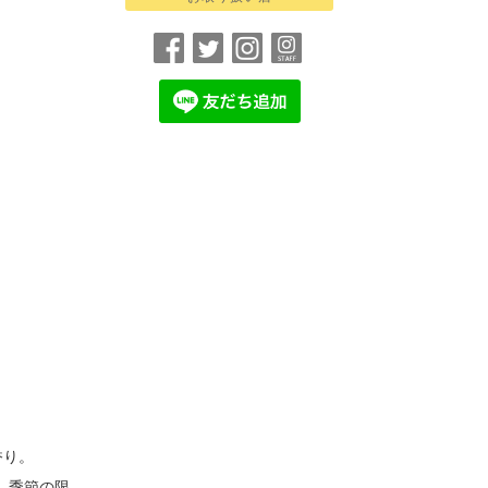
香り。
、季節の限