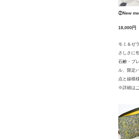
②
New me
18,000
モミ＆ゼ
さしさに
石鹸・ブ
ル、限定
点と線模
※詳細は