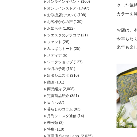
オンラインイベント
(100)
クした気
オンラインストア
(1,497)
カラーを
お取扱店について
(108)
お客様からの声
(130)
お知らせ
(1,922)
お店は、
シエスタのテラコヤ
(21)
今年もた
ファンド
(28)
来年も楽
みつばちトート
(25)
メディア
(6)
ワークショップ
(127)
今月の予定
(161)
出張シエスタ
(310)
動画
(101)
商品紹介
(2,008)
定番商品紹介
(351)
日々
(537)
暮らしのコラム
(82)
月刊シエスタ通信
(14)
未分類
(2)
特集
(110)
直営店 Siesta Labo.
(2,035)