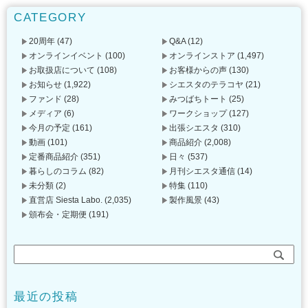
CATEGORY
20周年
(47)
Q&A
(12)
オンラインイベント
(100)
オンラインストア
(1,497)
お取扱店について
(108)
お客様からの声
(130)
お知らせ
(1,922)
シエスタのテラコヤ
(21)
ファンド
(28)
みつばちトート
(25)
メディア
(6)
ワークショップ
(127)
今月の予定
(161)
出張シエスタ
(310)
動画
(101)
商品紹介
(2,008)
定番商品紹介
(351)
日々
(537)
暮らしのコラム
(82)
月刊シエスタ通信
(14)
未分類
(2)
特集
(110)
直営店 Siesta Labo.
(2,035)
製作風景
(43)
頒布会・定期便
(191)
最近の投稿