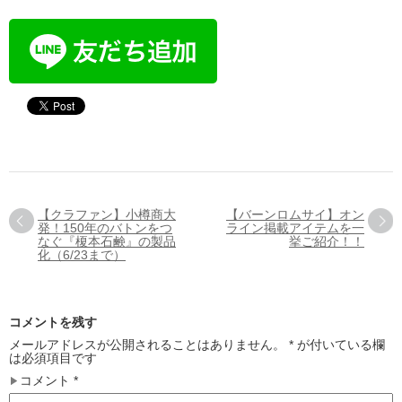
【クラファン】小樽商大
【バーンロムサイ】オン
発！150年のバトンをつ
ライン掲載アイテムを一
なぐ『榎本石鹸』の製品
挙ご紹介！！
化（6/23まで）
コメントを残す
メールアドレスが公開されることはありません。
*
が付いている欄
は必須項目です
コメント
*