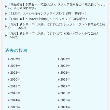
【商品紹介】創業セールで選びたい、スタッフ愛用品①「乾燥肌にうれし
い、洗う＆潤す習慣」
【21周年】スペシャルインスタライブ配信（8/8・9時半～）
【お知らせ】KIYATAの小物作りワークショップ、募集開始！
【限定】新シリーズ「涼凪」（すずなぎ）シュクレ・ブレンド精油のご紹
介 8/5発売
【限定】新シリーズ「涼凪」（すずなぎ）石鹸・バスソルトのご紹介
8/5発売
過去の投稿
2026年
2025年
2024年
2023年
2022年
2021年
2020年
2019年
2018年
2017年
2016年
2015年
2014年
2013年
2012年
2011年