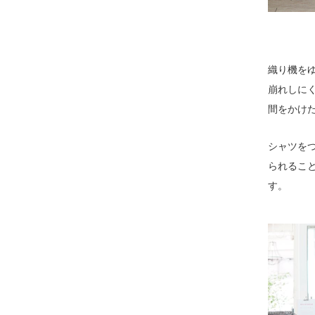
織り機を
崩れしに
間をかけ
シャツを
られること
す。