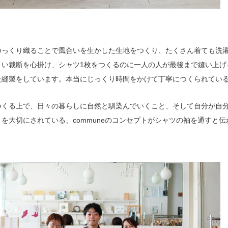
ゆっくり織ることで風合いを生かした生地をつくり、たくさん着ても洗
くい裁断を心掛け、シャツ1枚をつくるのに一人の人が最後まで縫い上げ
た縫製をしています。本当にじっくり時間をかけて丁寧につくられてい
つくる上で、日々の暮らしに自然と馴染んでいくこと、そして自分が自
を大切にされている、communeのコンセプトがシャツの袖を通すと伝