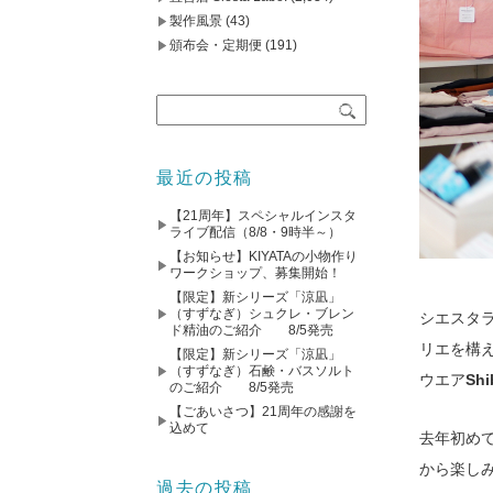
製作風景
(43)
頒布会・定期便
(191)
最近の投稿
【21周年】スペシャルインスタ
ライブ配信（8/8・9時半～）
【お知らせ】KIYATAの小物作り
ワークショップ、募集開始！
【限定】新シリーズ「涼凪」
（すずなぎ）シュクレ・ブレン
シエスタ
ド精油のご紹介 8/5発売
リエを構
【限定】新シリーズ「涼凪」
（すずなぎ）石鹸・バスソルト
ウエア
Shi
のご紹介 8/5発売
【ごあいさつ】21周年の感謝を
込めて
去年初め
から楽し
過去の投稿