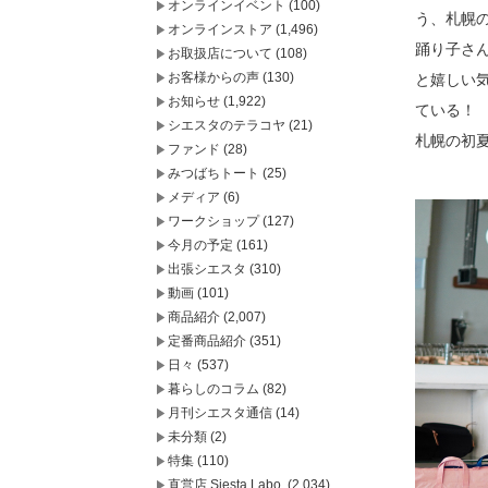
オンラインイベント
(100)
う、札幌
オンラインストア
(1,496)
踊り子さ
お取扱店について
(108)
お客様からの声
(130)
と嬉しい
お知らせ
(1,922)
ている！
シエスタのテラコヤ
(21)
札幌の初
ファンド
(28)
みつばちトート
(25)
メディア
(6)
ワークショップ
(127)
今月の予定
(161)
出張シエスタ
(310)
動画
(101)
商品紹介
(2,007)
定番商品紹介
(351)
日々
(537)
暮らしのコラム
(82)
月刊シエスタ通信
(14)
未分類
(2)
特集
(110)
直営店 Siesta Labo.
(2,034)