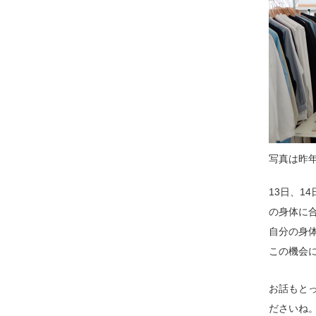
写真は昨
13日、1
の身体に
自分の身
この機会
お話もと
ださいね