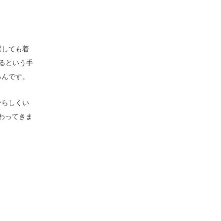
濯しても着
るという手
るんです。
分らしくい
わってきま