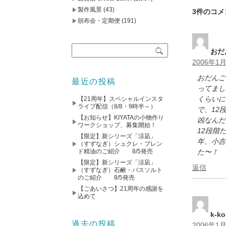
製作風景
(43)
3件のコメ
頒布会・定期便
(191)
おだ
2006年1月
おだんご
最近の投稿
ってまし
くらいに
【21周年】スペシャルインスタ
ライブ配信（8/8・9時半～）
で、12
【お知らせ】KIYATAの小物作り
凶なんだ
ワークショップ、募集開始！
12段階
【限定】新シリーズ「涼凪」
年、小吉
（すずなぎ）シュクレ・ブレン
ド精油のご紹介 8/5発売
た〜！
【限定】新シリーズ「涼凪」
返信
（すずなぎ）石鹸・バスソルト
のご紹介 8/5発売
【ごあいさつ】21周年の感謝を
込めて
k-ko
過去の投稿
2006年1月