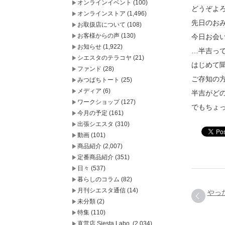
オンラインイベント
(100)
どうぞよろ
オンラインストア
(1,496)
先日のお
お取扱店について
(108)
お客様からの声
(130)
今日お会
お知らせ
(1,922)
…半吉っ
シエスタのテラコヤ
(21)
はじめて
ファンド
(28)
ご存知の
みつばちトート
(25)
メディア
(6)
半吉がど
ワークショップ
(127)
でもちょ
今月の予定
(161)
出張シエスタ
(310)
動画
(101)
商品紹介
(2,007)
定番商品紹介
(351)
日々
(537)
暮らしのコラム
(82)
月刊シエスタ通信
(14)
やっ
未分類
(2)
特集
(110)
直営店 Siesta Labo.
(2,034)