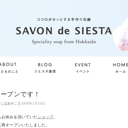
オープンです！
|
けしばあやこ
2006年1月10日
らお休みを頂いていた
ショップ
。
に再オープンいたしました。