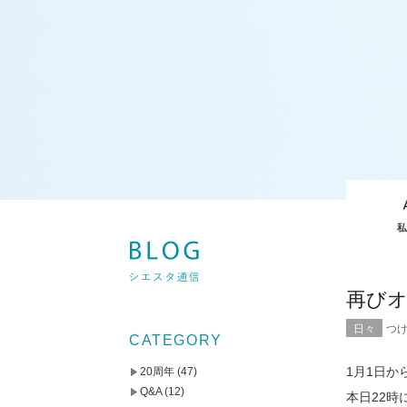
再び
日々
つ
CATEGORY
1月1日か
20周年
(47)
Q&A
(12)
本日22時