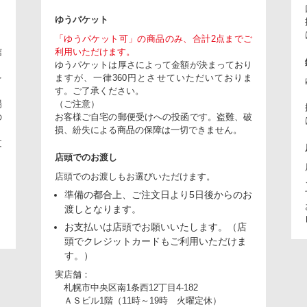
ゆうパケット
「ゆうパケット可」の商品のみ、合計2点までご
信
利用いただけます。
ゆうパケットは厚さによって金額が決まっており
を
ますが、一律360円とさせていただいておりま
。
す。ご了承ください。
場
（ご注意）
の
お客様ご自宅の郵便受けへの投函です。盗難、破
損、紛失による商品の保障は一切できません。
文
店頭でのお渡し
店頭でのお渡しもお選びいただけます。
準備の都合上、ご注文日より5日後からのお
り
渡しとなります。
お支払いは店頭でお願いいたします。（店
頭でクレジットカードもご利用いただけま
す。）
実店舗：
札幌市中央区南1条西12丁目4-182
ＡＳビル1階（11時～19時 火曜定休）