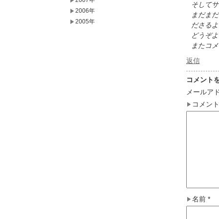
2007年
そしてサ
2006年
まだまだ
2005年
ださるよ
どうぞよ
またコメ
返信
コメント
メールア
コメン
名前
*