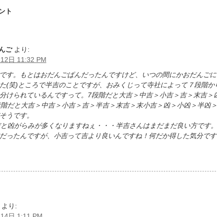
ント
んご
より:
12日 11:32 PM
です。もとはおだんごぱんだったんですけど、いつの間にかおだんごに
た(笑)ところで半吉のことですが、おみくじって寺社によって７段階から
分けられているんですって。7段階だと大吉＞中吉＞小吉＞吉＞末吉＞
段階だと大吉＞中吉＞小吉＞吉＞半吉＞末吉＞末小吉＞凶＞小凶＞半凶
そうです。
だと凶がらみが多くなりますねぇ・・・半吉さんはまだまだ良い方です
だったんですが、小吉って吉より良いんですね！何だか得した気分です
より:
14日 1:11 PM