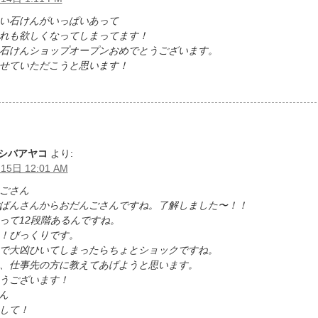
い石けんがいっぱいあって
れも欲しくなってしまってます！
石けんショップオープンおめでとうございます。
せていただこうと思います！
シバアヤコ
より:
15日 12:01 AM
ごさん
ぱんさんからおだんごさんですね。了解しました〜！！
って12段階あるんですね。
！びっくりです。
で大凶ひいてしまったらちょとショックですね。
、仕事先の方に教えてあげようと思います。
うございます！
さん
して！