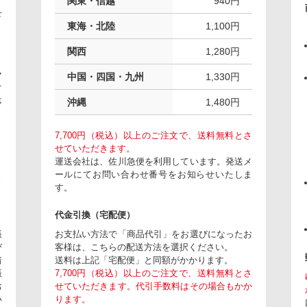
関東・信越
940円
下
東海・北陸
1,100円
関西
1,280円
ア
中国・四国・九州
1,330円
て
事
沖縄
1,480円
7,700円（税込）以上のご注文で、送料無料とさ
せていただきます。
さ
運送会社は、佐川急便を利用しています。発送メ
と
ールにてお問い合わせ番号をお知らせいたしま
す。
代金引換（宅配便）
振
お支払い方法で「商品代引」をお選びになったお
び
客様は、こちらの配送方法を選択ください。
着
送料は上記「宅配便」と同額がかかります。
振
7,700円（税込）以上のご注文で、送料無料とさ
お
せていただきます。代引手数料はその場合もかか
い
ります。