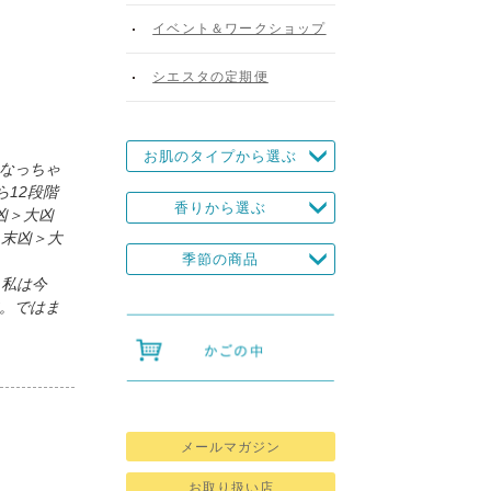
イベント＆ワークショップ
シエスタの定期便
お肌のタイプから選ぶ
なっちゃ
12段階
香りから選ぶ
凶＞大凶
＞末凶＞大
季節の商品
。私は今
。ではま
メールマガジン
お取り扱い店