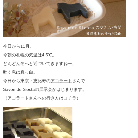
今日から11月。
今朝の札幌の気温は4.5℃。
どんどん冬へと近づいてきますねー。
吐く息は真っ白。
今日から東京・恵比寿の
アコラート
さんで
Savon de Siestaの展示会がはじまります。
（アコラートさんへの行き方は
コチラ
）