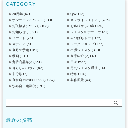
CATEGORY
20周年
(47)
Q&A
(12)
オンラインイベント
(100)
オンラインストア
(1,496)
お取扱店について
(108)
お客様からの声
(130)
お知らせ
(1,921)
シエスタのテラコヤ
(21)
ファンド
(28)
みつばちトート
(25)
メディア
(6)
ワークショップ
(127)
今月の予定
(161)
出張シエスタ
(310)
動画
(101)
商品紹介
(2,007)
定番商品紹介
(351)
日々
(537)
暮らしのコラム
(82)
月刊シエスタ通信
(14)
未分類
(2)
特集
(110)
直営店 Siesta Labo.
(2,034)
製作風景
(43)
頒布会・定期便
(191)
最近の投稿