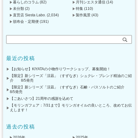
暮らしのコラム
(82)
月刊シエスタ通信
(14)
未分類
(2)
特集
(110)
直営店 Siesta Labo.
(2,034)
製作風景
(43)
頒布会・定期便
(191)
最近の投稿
【お知らせ】KIYATAの小物作りワークショップ、募集開始！
【限定】新シリーズ「涼凪」（すずなぎ）シュクレ・ブレンド精油のご紹
介 8/5発売
【限定】新シリーズ「涼凪」（すずなぎ）石鹸・バスソルトのご紹介
8/5発売
【ごあいさつ】21周年の感謝を込めて
【モリンガフェア：7/31まで】モリンガオイルの良いところ、改めてお伝
えします！
過去の投稿
2026年
2025年