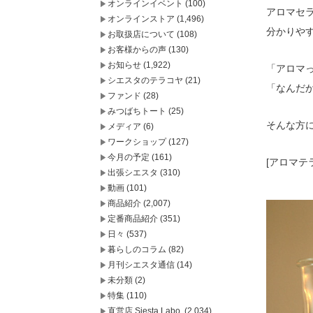
オンラインイベント
(100)
アロマセ
オンラインストア
(1,496)
分かりや
お取扱店について
(108)
お客様からの声
(130)
お知らせ
(1,922)
「アロマ
シエスタのテラコヤ
(21)
「なんだ
ファンド
(28)
みつばちトート
(25)
そんな方
メディア
(6)
ワークショップ
(127)
今月の予定
(161)
[アロマテ
出張シエスタ
(310)
動画
(101)
商品紹介
(2,007)
定番商品紹介
(351)
日々
(537)
暮らしのコラム
(82)
月刊シエスタ通信
(14)
未分類
(2)
特集
(110)
直営店 Siesta Labo.
(2,034)