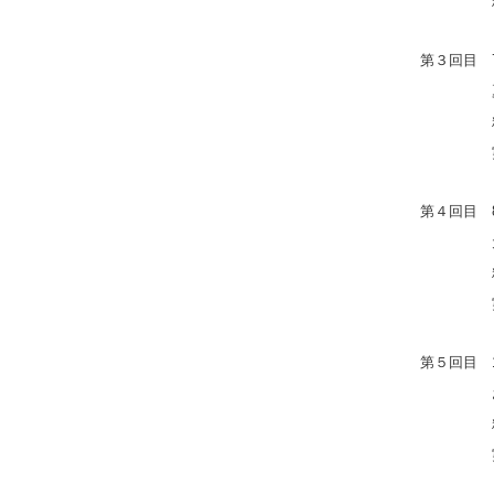
精油：ゼ
第３回目 
夏に活
精油：グ
実習：
第４回目 
元気に
精油：オ
実習：ホ
第５回目 
お肌の
精油：パ
実習：