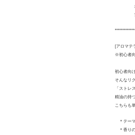
精油
実習：み
*************
[アロマテ
※初心者
初心者向
そんなリ
「ストレ
精油の持
こちらも
＊テーマ
＊香りの