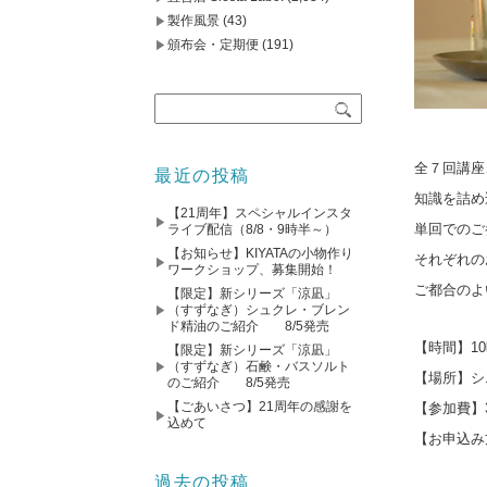
製作風景
(43)
頒布会・定期便
(191)
全７回講座
最近の投稿
知識を詰め
【21周年】スペシャルインスタ
単回でのご
ライブ配信（8/8・9時半～）
【お知らせ】KIYATAの小物作り
それぞれの
ワークショップ、募集開始！
ご都合のよ
【限定】新シリーズ「涼凪」
（すずなぎ）シュクレ・ブレン
ド精油のご紹介 8/5発売
【時間】1
【限定】新シリーズ「涼凪」
（すずなぎ）石鹸・バスソルト
【場所】シ
のご紹介 8/5発売
【ごあいさつ】21周年の感謝を
【参加費】
込めて
【お申込み
ご希望の
過去の投稿