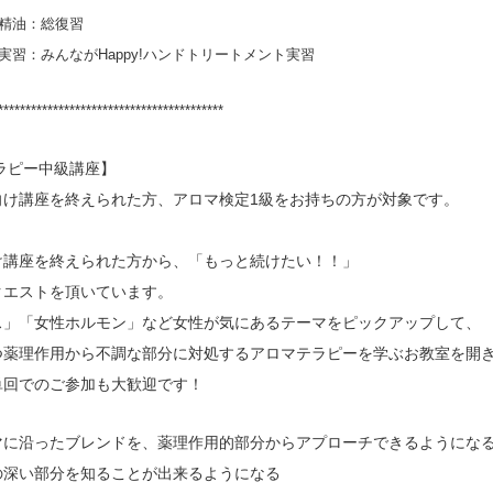
：総復習
んながHappy!ハンドトリートメント
実習
*****************************************
ラピー中級講座
】
向け講座を終えられた方、アロマ検定1級をお持ちの方が対象です。
け講座を終えられた方から、「もっと続けたい！！」
クエストを頂いています。
ス」「女性ホルモン」など女性が気にあるテーマをピックアップして、
つ薬理作用から不調な部分に対処するアロマテラピーを学ぶお教室を開
単回でのご参加も大歓迎です！
に沿ったブレンドを、薬理作用的部分からアプローチできるようにな
深い部分を知ることが出来るようになる