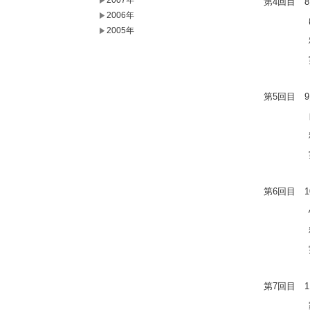
2007年
第4回目 8
2006年
ゆった
2005年
精油：サ
実習：
第5回目 9
自分の
精油：イ
実習：む
第6回目 1
心地よ
精油：ジ
実習：自
第7回目 1
家族の