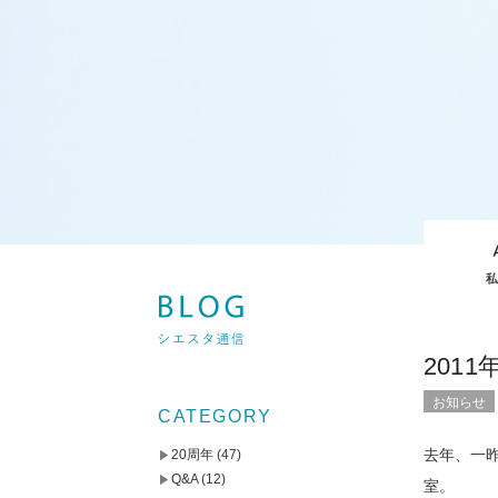
201
お知らせ
CATEGORY
去年、一
20周年
(47)
Q&A
(12)
室。