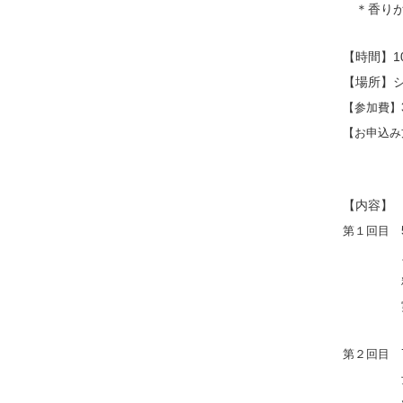
＊香りが
【時間】1
【場所】
【参加費】
【お申込み
ご希望の
【内容】
第１回目 
ストレス
精油：ラ
実習：自
第２回目 
女性ホ