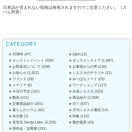
日本語が含まれない投稿は無視されますのでご注意ください。（ス
パム対策）
CATEGORY
20周年
(47)
Q&A
(12)
オンラインイベント
(100)
オンラインストア
(1,497)
お取扱店について
(108)
お客様からの声
(130)
お知らせ
(1,922)
シエスタのテラコヤ
(21)
ファンド
(28)
みつばちトート
(25)
メディア
(6)
ワークショップ
(127)
今月の予定
(161)
出張シエスタ
(310)
動画
(101)
商品紹介
(2,008)
定番商品紹介
(351)
日々
(537)
暮らしのコラム
(82)
月刊シエスタ通信
(14)
未分類
(2)
特集
(110)
直営店 Siesta Labo.
(2,035)
製作風景
(43)
頒布会・定期便
(191)