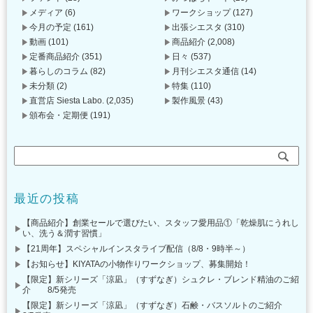
メディア
(6)
ワークショップ
(127)
今月の予定
(161)
出張シエスタ
(310)
動画
(101)
商品紹介
(2,008)
定番商品紹介
(351)
日々
(537)
暮らしのコラム
(82)
月刊シエスタ通信
(14)
未分類
(2)
特集
(110)
直営店 Siesta Labo.
(2,035)
製作風景
(43)
頒布会・定期便
(191)
最近の投稿
【商品紹介】創業セールで選びたい、スタッフ愛用品①「乾燥肌にうれし
い、洗う＆潤す習慣」
【21周年】スペシャルインスタライブ配信（8/8・9時半～）
【お知らせ】KIYATAの小物作りワークショップ、募集開始！
【限定】新シリーズ「涼凪」（すずなぎ）シュクレ・ブレンド精油のご紹
介 8/5発売
【限定】新シリーズ「涼凪」（すずなぎ）石鹸・バスソルトのご紹介