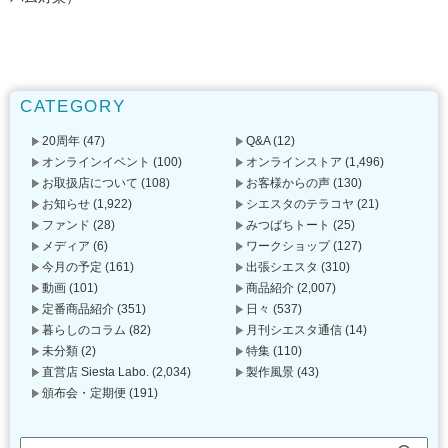
CATEGORY
20周年
(47)
Q&A
(12)
オンラインイベント
(100)
オンラインストア
(1,496)
お取扱店について
(108)
お客様からの声
(130)
お知らせ
(1,922)
シエスタのテラコヤ
(21)
ファンド
(28)
みつばちトート
(25)
メディア
(6)
ワークショップ
(127)
今月の予定
(161)
出張シエスタ
(310)
動画
(101)
商品紹介
(2,007)
定番商品紹介
(351)
日々
(537)
暮らしのコラム
(82)
月刊シエスタ通信
(14)
未分類
(2)
特集
(110)
直営店 Siesta Labo.
(2,034)
製作風景
(43)
頒布会・定期便
(191)