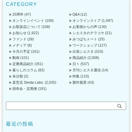
CATEGORY
20周年
(47)
Q&A
(12)
オンラインイベント
(100)
オンラインストア
(1,497)
お取扱店について
(108)
お客様からの声
(130)
お知らせ
(1,922)
シエスタのテラコヤ
(21)
ファンド
(28)
みつばちトート
(25)
メディア
(6)
ワークショップ
(127)
今月の予定
(161)
出張シエスタ
(310)
動画
(101)
商品紹介
(2,008)
定番商品紹介
(351)
日々
(537)
暮らしのコラム
(82)
月刊シエスタ通信
(14)
未分類
(2)
特集
(110)
直営店 Siesta Labo.
(2,035)
製作風景
(43)
頒布会・定期便
(191)
最近の投稿