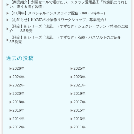
【商品紹介】創業セールで選びたい、スタッフ愛用品①「乾燥肌にうれし
い、洗う＆潤す習慣」
【21周年】スペシャルインスタライブ配信（8/8・9時半～）
【お知らせ】KIYATAの小物作りワークショップ、募集開始！
【限定】新シリーズ「涼凪」（すずなぎ）シュクレ・ブレンド精油のご紹
介 8/5発売
【限定】新シリーズ「涼凪」（すずなぎ）石鹸・バスソルトのご紹介
8/5発売
過去の投稿
2026年
2025年
2024年
2023年
2022年
2021年
2020年
2019年
2018年
2017年
2016年
2015年
2014年
2013年
2012年
2011年