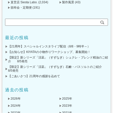
直営店 Siesta Labo.
(2,034)
製作風景
(43)
頒布会・定期便
(191)
最近の投稿
【21周年】スペシャルインスタライブ配信（8/8・9時半～）
【お知らせ】KIYATAの小物作りワークショップ、募集開始！
【限定】新シリーズ「涼凪」（すずなぎ）シュクレ・ブレンド精油のご紹
介 8/5発売
【限定】新シリーズ「涼凪」（すずなぎ）石鹸・バスソルトのご紹介
8/5発売
【ごあいさつ】21周年の感謝を込めて
過去の投稿
2026年
2025年
2024年
2023年
2022年
2021年