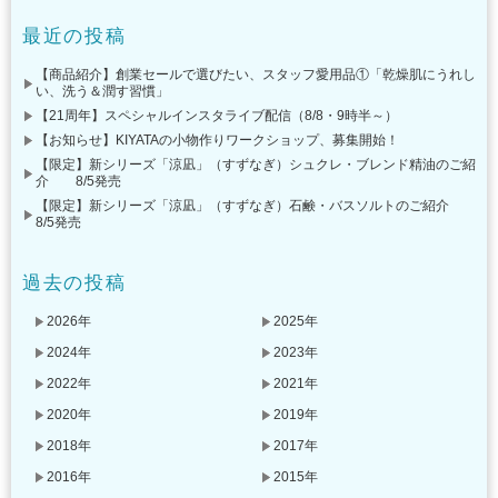
最近の投稿
【商品紹介】創業セールで選びたい、スタッフ愛用品①「乾燥肌にうれし
い、洗う＆潤す習慣」
【21周年】スペシャルインスタライブ配信（8/8・9時半～）
【お知らせ】KIYATAの小物作りワークショップ、募集開始！
【限定】新シリーズ「涼凪」（すずなぎ）シュクレ・ブレンド精油のご紹
介 8/5発売
【限定】新シリーズ「涼凪」（すずなぎ）石鹸・バスソルトのご紹介
8/5発売
過去の投稿
2026年
2025年
2024年
2023年
2022年
2021年
2020年
2019年
2018年
2017年
2016年
2015年