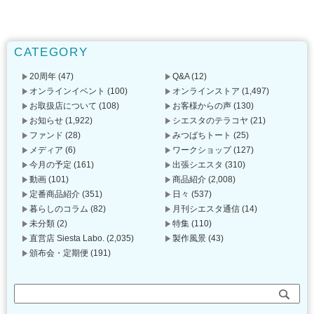
CATEGORY
20周年
(47)
Q&A
(12)
オンラインイベント
(100)
オンラインストア
(1,497)
お取扱店について
(108)
お客様からの声
(130)
お知らせ
(1,922)
シエスタのテラコヤ
(21)
ファンド
(28)
みつばちトート
(25)
メディア
(6)
ワークショップ
(127)
今月の予定
(161)
出張シエスタ
(310)
動画
(101)
商品紹介
(2,008)
定番商品紹介
(351)
日々
(537)
暮らしのコラム
(82)
月刊シエスタ通信
(14)
未分類
(2)
特集
(110)
直営店 Siesta Labo.
(2,035)
製作風景
(43)
頒布会・定期便
(191)