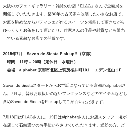
大阪のカフェ・ギャラリー・雑貨のお店「
FLAG
」さんで企画展を
開催していただきます。築80年の古民家を改装した小さなお店で、
お庭を眺めながらパティシエが作るスイーツを堪能して頂きながら
ゆっくりとお茶をして頂いたり、作家さんの作品や雑貨なども販売
している素敵なお店での開催です。
2015年7月 Savon de Siesta Pick up!!（京都）
時間 11時 – 20時（定休日 水曜日）
会場 alphabet 京都市北区上賀茂桜井町101 エデン北山１F
Savon de Siestaスタートからお世話になっている京都の
alphabet
さ
ん。7月は、普段お取扱いのないフレグランスなどのアイテムなども
含めSavon de SiestaをPick upしてご紹介いただきます。
7月18日はFLAGさんに、19日はalphabetさんにお店スタッフ・堺が
在店して石鹸選びのお手伝いをさせていただきます。近郊の方、ど