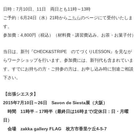
日時：7月10日、11日 両日とも11時～13時
ご予約：6月24日（水）21時から
こちら
のページにて受付いたしま
す。
参加費：4,800円（税込）（材料費・講習費込み、お茶・お菓子付）
当日は、新刊『CHECK&STRIPE のてづくりLESSON』を見なが
らワークショップを行います。参加費には、新刊代も含まれていま
す。すでにお持ちの方・ご持参の方は、お申し込み時に別途ご相談
下さい。
【出張シエスタ】
2015年7月10日～26日 Savon de Siesta展（大阪）
時間 11時半 – 17時半（最終日は16時まで/定休日：日・月曜
日）
会場 zakka gallery FLAG 枚方市香里ケ丘4-5-7