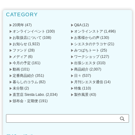
CATEGORY
20周年
(47)
Q&A
(12)
オンラインイベント
(100)
オンラインストア
(1,496)
お取扱店について
(108)
お客様からの声
(130)
お知らせ
(1,922)
シエスタのテラコヤ
(21)
ファンド
(28)
みつばちトート
(25)
メディア
(6)
ワークショップ
(127)
今月の予定
(161)
出張シエスタ
(310)
動画
(101)
商品紹介
(2,007)
定番商品紹介
(351)
日々
(537)
暮らしのコラム
(82)
月刊シエスタ通信
(14)
未分類
(2)
特集
(110)
直営店 Siesta Labo.
(2,034)
製作風景
(43)
頒布会・定期便
(191)