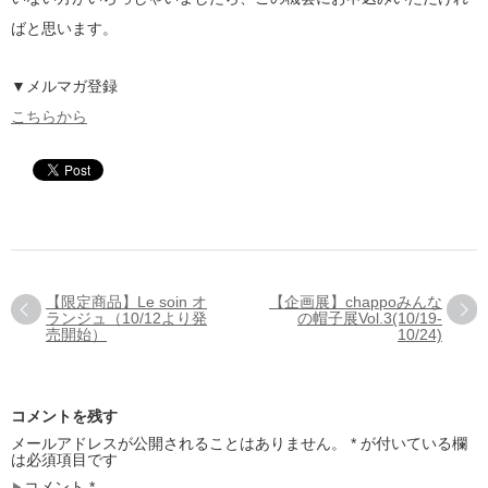
ばと思います。
▼メルマガ登録
こちらから
【限定商品】Le soin オ
【企画展】chappoみんな
ランジュ（10/12より発
の帽子展Vol.3(10/19-
売開始）
10/24)
コメントを残す
メールアドレスが公開されることはありません。
*
が付いている欄
は必須項目です
コメント
*