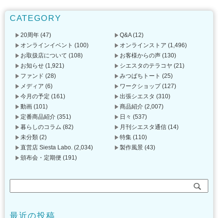
CATEGORY
20周年
(47)
Q&A
(12)
オンラインイベント
(100)
オンラインストア
(1,496)
お取扱店について
(108)
お客様からの声
(130)
お知らせ
(1,921)
シエスタのテラコヤ
(21)
ファンド
(28)
みつばちトート
(25)
メディア
(6)
ワークショップ
(127)
今月の予定
(161)
出張シエスタ
(310)
動画
(101)
商品紹介
(2,007)
定番商品紹介
(351)
日々
(537)
暮らしのコラム
(82)
月刊シエスタ通信
(14)
未分類
(2)
特集
(110)
直営店 Siesta Labo.
(2,034)
製作風景
(43)
頒布会・定期便
(191)
最近の投稿