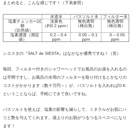
まとめると、こんな感じです！（下表参照）
水道水
バスソルト水
フィルター水
塩素チェッカー試
淡黄色
無色透明
無色透明
験
（約0.2 ppm）
（検出無）
（検出無）
（比色値）
塩素濃度（測定
0.2 – 0.4
0.05 – 0.1
0 – 0.05
値）
ppm
ppm
ppm
シエスタの『SALT de SIESTA』はなかなか優秀ですね！（笑）
毎回、フィルター付きのシャワーヘッドでお風呂のお湯を入れるの
は手間ですし、お風呂の水用のフィルターを取り付けるとかなりの
コストがかかります（数十万円～）が、バスソルトを入れればO.K.
ということならば、手軽にできて良いですね。
バスソルトを使えば、塩素の影響も減らして、ミネラルがお肌にハ
リと艶を与えてくれます。湯上りのお肌がつるつるスベスベになり
ます！