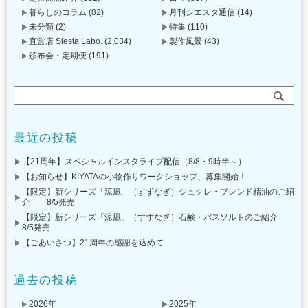
暮らしのコラム
(82)
月刊シエスタ通信
(14)
未分類
(2)
特集
(110)
直営店 Siesta Labo.
(2,034)
製作風景
(43)
頒布会・定期便
(191)
最近の投稿
【21周年】スペシャルインスタライブ配信（8/8・9時半～）
【お知らせ】KIYATAの小物作りワークショップ、募集開始！
【限定】新シリーズ「涼凪」（すずなぎ）シュクレ・ブレンド精油のご紹
介 8/5発売
【限定】新シリーズ「涼凪」（すずなぎ）石鹸・バスソルトのご紹介
8/5発売
【ごあいさつ】21周年の感謝を込めて
過去の投稿
2026年
2025年