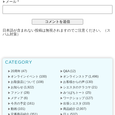
メール
*
日本語が含まれない投稿は無視されますのでご注意ください。（ス
パム対策）
CATEGORY
20周年
(47)
Q&A
(12)
オンラインイベント
(100)
オンラインストア
(1,496)
お取扱店について
(108)
お客様からの声
(130)
お知らせ
(1,922)
シエスタのテラコヤ
(21)
ファンド
(28)
みつばちトート
(25)
メディア
(6)
ワークショップ
(127)
今月の予定
(161)
出張シエスタ
(310)
動画
(101)
商品紹介
(2,007)
定番商品紹介
(351)
日々
(537)