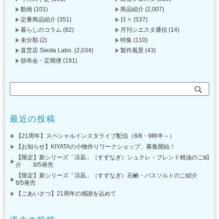
動画
(101)
商品紹介
(2,007)
定番商品紹介
(351)
日々
(537)
暮らしのコラム
(82)
月刊シエスタ通信
(14)
未分類
(2)
特集
(110)
直営店 Siesta Labo.
(2,034)
製作風景
(43)
頒布会・定期便
(191)
最近の投稿
【21周年】スペシャルインスタライブ配信（8/8・9時半～）
【お知らせ】KIYATAの小物作りワークショップ、募集開始！
【限定】新シリーズ「涼凪」（すずなぎ）シュクレ・ブレンド精油のご紹
介 8/5発売
【限定】新シリーズ「涼凪」（すずなぎ）石鹸・バスソルトのご紹介
8/5発売
【ごあいさつ】21周年の感謝を込めて