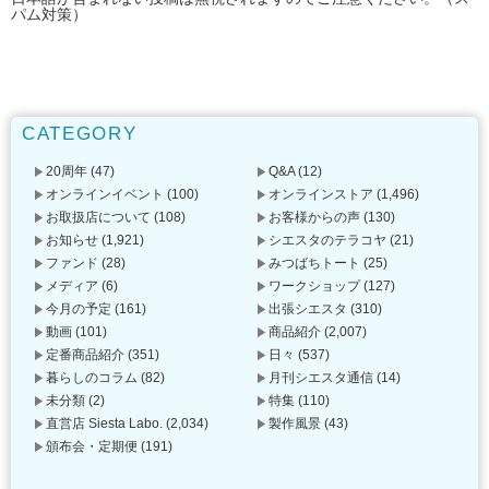
パム対策）
CATEGORY
20周年
(47)
Q&A
(12)
オンラインイベント
(100)
オンラインストア
(1,496)
お取扱店について
(108)
お客様からの声
(130)
お知らせ
(1,921)
シエスタのテラコヤ
(21)
ファンド
(28)
みつばちトート
(25)
メディア
(6)
ワークショップ
(127)
今月の予定
(161)
出張シエスタ
(310)
動画
(101)
商品紹介
(2,007)
定番商品紹介
(351)
日々
(537)
暮らしのコラム
(82)
月刊シエスタ通信
(14)
未分類
(2)
特集
(110)
直営店 Siesta Labo.
(2,034)
製作風景
(43)
頒布会・定期便
(191)