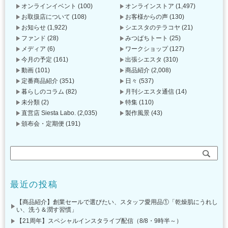
オンラインイベント
(100)
オンラインストア
(1,497)
お取扱店について
(108)
お客様からの声
(130)
お知らせ
(1,922)
シエスタのテラコヤ
(21)
ファンド
(28)
みつばちトート
(25)
メディア
(6)
ワークショップ
(127)
今月の予定
(161)
出張シエスタ
(310)
動画
(101)
商品紹介
(2,008)
定番商品紹介
(351)
日々
(537)
暮らしのコラム
(82)
月刊シエスタ通信
(14)
未分類
(2)
特集
(110)
直営店 Siesta Labo.
(2,035)
製作風景
(43)
頒布会・定期便
(191)
最近の投稿
【商品紹介】創業セールで選びたい、スタッフ愛用品①「乾燥肌にうれし
い、洗う＆潤す習慣」
【21周年】スペシャルインスタライブ配信（8/8・9時半～）