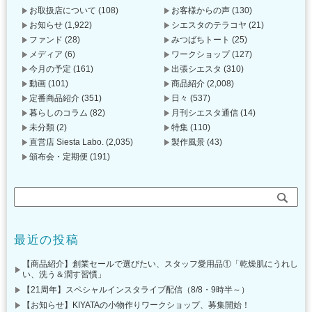
お取扱店について
(108)
お客様からの声
(130)
お知らせ
(1,922)
シエスタのテラコヤ
(21)
ファンド
(28)
みつばちトート
(25)
メディア
(6)
ワークショップ
(127)
今月の予定
(161)
出張シエスタ
(310)
動画
(101)
商品紹介
(2,008)
定番商品紹介
(351)
日々
(537)
暮らしのコラム
(82)
月刊シエスタ通信
(14)
未分類
(2)
特集
(110)
直営店 Siesta Labo.
(2,035)
製作風景
(43)
頒布会・定期便
(191)
最近の投稿
【商品紹介】創業セールで選びたい、スタッフ愛用品①「乾燥肌にうれし
い、洗う＆潤す習慣」
【21周年】スペシャルインスタライブ配信（8/8・9時半～）
【お知らせ】KIYATAの小物作りワークショップ、募集開始！