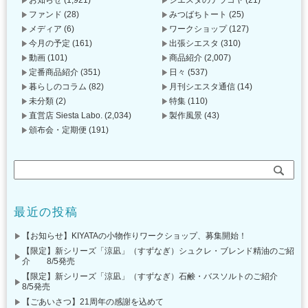
お知らせ
(1,921)
シエスタのテラコヤ
(21)
ファンド
(28)
みつばちトート
(25)
メディア
(6)
ワークショップ
(127)
今月の予定
(161)
出張シエスタ
(310)
動画
(101)
商品紹介
(2,007)
定番商品紹介
(351)
日々
(537)
暮らしのコラム
(82)
月刊シエスタ通信
(14)
未分類
(2)
特集
(110)
直営店 Siesta Labo.
(2,034)
製作風景
(43)
頒布会・定期便
(191)
最近の投稿
【お知らせ】KIYATAの小物作りワークショップ、募集開始！
【限定】新シリーズ「涼凪」（すずなぎ）シュクレ・ブレンド精油のご紹
介 8/5発売
【限定】新シリーズ「涼凪」（すずなぎ）石鹸・バスソルトのご紹介
8/5発売
【ごあいさつ】21周年の感謝を込めて