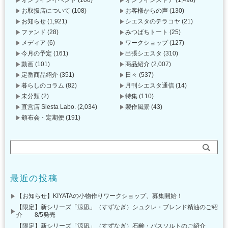
オンラインイベント
(100)
オンラインストア
(1,496)
お取扱店について
(108)
お客様からの声
(130)
お知らせ
(1,921)
シエスタのテラコヤ
(21)
ファンド
(28)
みつばちトート
(25)
メディア
(6)
ワークショップ
(127)
今月の予定
(161)
出張シエスタ
(310)
動画
(101)
商品紹介
(2,007)
定番商品紹介
(351)
日々
(537)
暮らしのコラム
(82)
月刊シエスタ通信
(14)
未分類
(2)
特集
(110)
直営店 Siesta Labo.
(2,034)
製作風景
(43)
頒布会・定期便
(191)
最近の投稿
【お知らせ】KIYATAの小物作りワークショップ、募集開始！
【限定】新シリーズ「涼凪」（すずなぎ）シュクレ・ブレンド精油のご紹
介 8/5発売
【限定】新シリーズ「涼凪」（すずなぎ）石鹸・バスソルトのご紹介