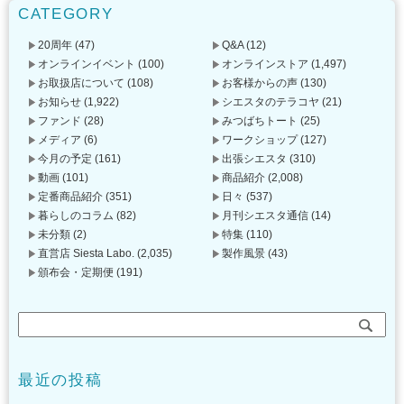
CATEGORY
20周年
(47)
Q&A
(12)
オンラインイベント
(100)
オンラインストア
(1,497)
お取扱店について
(108)
お客様からの声
(130)
お知らせ
(1,922)
シエスタのテラコヤ
(21)
ファンド
(28)
みつばちトート
(25)
メディア
(6)
ワークショップ
(127)
今月の予定
(161)
出張シエスタ
(310)
動画
(101)
商品紹介
(2,008)
定番商品紹介
(351)
日々
(537)
暮らしのコラム
(82)
月刊シエスタ通信
(14)
未分類
(2)
特集
(110)
直営店 Siesta Labo.
(2,035)
製作風景
(43)
頒布会・定期便
(191)
最近の投稿