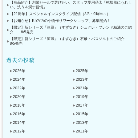
【商品紹介】創業セールで選びたい、スタッフ愛用品①「乾燥肌にうれし
い、洗う＆潤す習慣」
【21周年】スペシャルインスタライブ配信（8/8・9時半～）
【お知らせ】KIYATAの小物作りワークショップ、募集開始！
【限定】新シリーズ「涼凪」（すずなぎ）シュクレ・ブレンド精油のご紹
介 8/5発売
【限定】新シリーズ「涼凪」（すずなぎ）石鹸・バスソルトのご紹介
8/5発売
過去の投稿
2026年
2025年
2024年
2023年
2022年
2021年
2020年
2019年
2018年
2017年
2016年
2015年
2014年
2013年
2012年
2011年