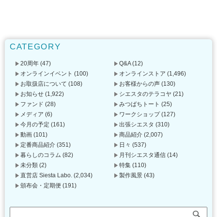
CATEGORY
20周年
(47)
Q&A
(12)
オンラインイベント
(100)
オンラインストア
(1,496)
お取扱店について
(108)
お客様からの声
(130)
お知らせ
(1,922)
シエスタのテラコヤ
(21)
ファンド
(28)
みつばちトート
(25)
メディア
(6)
ワークショップ
(127)
今月の予定
(161)
出張シエスタ
(310)
動画
(101)
商品紹介
(2,007)
定番商品紹介
(351)
日々
(537)
暮らしのコラム
(82)
月刊シエスタ通信
(14)
未分類
(2)
特集
(110)
直営店 Siesta Labo.
(2,034)
製作風景
(43)
頒布会・定期便
(191)