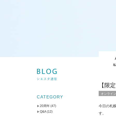
【限定
オンライ
CATEGORY
今日の札
20周年
(47)
Q&A
(12)
す。