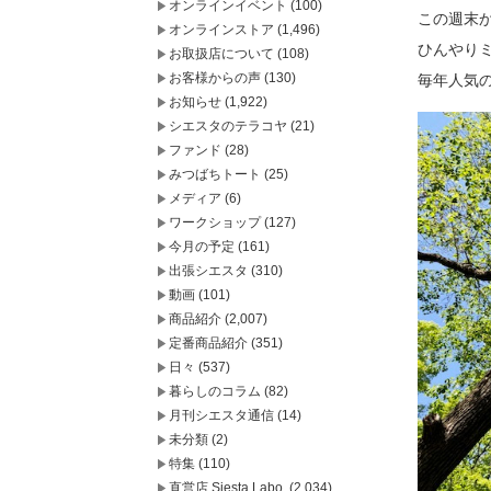
オンラインイベント
(100)
この週末
オンラインストア
(1,496)
ひんやり
お取扱店について
(108)
お客様からの声
(130)
毎年人気の
お知らせ
(1,922)
シエスタのテラコヤ
(21)
ファンド
(28)
みつばちトート
(25)
メディア
(6)
ワークショップ
(127)
今月の予定
(161)
出張シエスタ
(310)
動画
(101)
商品紹介
(2,007)
定番商品紹介
(351)
日々
(537)
暮らしのコラム
(82)
月刊シエスタ通信
(14)
未分類
(2)
特集
(110)
直営店 Siesta Labo.
(2,034)