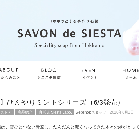
】ひんやりミントシリーズ（6/3発売）
|
ンストア
商品紹介
直営店 Siesta Labo.
webshopスタッフ
2020年6月1日
幌は、雲ひとつない青空に、だんだんと濃くなってきた木々の緑がとっ