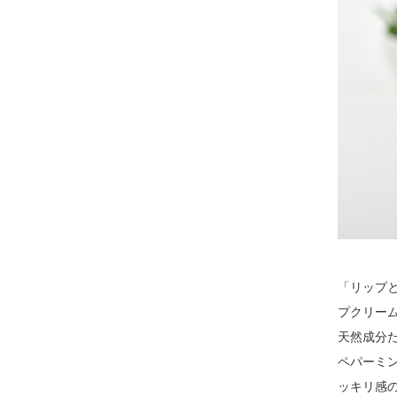
「リップ
プクリー
天然成分
ペパーミ
ッキリ感