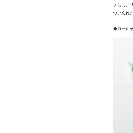
さらに、
つい忘れ
◆ロール