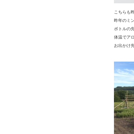
こちらも
昨年のミ
ボトルの
体温でア
お出かけ