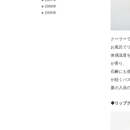
2007年
2006年
2005年
クーラー
お風呂で
体感温度
が香り、
石鹸にも
が続くバ
夏の入浴
◆リップ