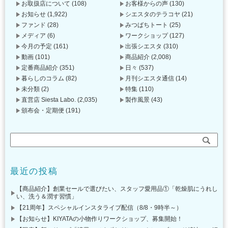
お取扱店について
(108)
お客様からの声
(130)
お知らせ
(1,922)
シエスタのテラコヤ
(21)
ファンド
(28)
みつばちトート
(25)
メディア
(6)
ワークショップ
(127)
今月の予定
(161)
出張シエスタ
(310)
動画
(101)
商品紹介
(2,008)
定番商品紹介
(351)
日々
(537)
暮らしのコラム
(82)
月刊シエスタ通信
(14)
未分類
(2)
特集
(110)
直営店 Siesta Labo.
(2,035)
製作風景
(43)
頒布会・定期便
(191)
最近の投稿
【商品紹介】創業セールで選びたい、スタッフ愛用品①「乾燥肌にうれし
い、洗う＆潤す習慣」
【21周年】スペシャルインスタライブ配信（8/8・9時半～）
【お知らせ】KIYATAの小物作りワークショップ、募集開始！